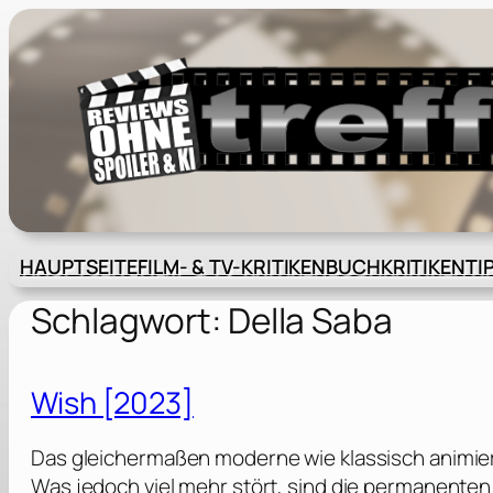
Zum
Inhalt
springen
HAUPTSEITE
FILM- & TV-KRITIKEN
BUCHKRITIKEN
TI
Schlagwort:
Della Saba
Wish [2023]
Das gleichermaßen moderne wie klassisch animier
Was jedoch viel mehr stört, sind die permanente