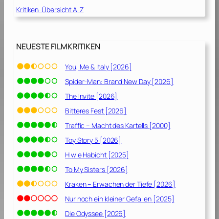
U
Kritiken-Übersicht A-Z
l
t
i
NEUESTE FILMKRITIKEN
m
a
You, Me & Italy [2026]
t
e
Spider-Man: Brand New Day [2026]
E
The Invite [2026]
d
Bitteres Fest [2026]
i
t
Traffic – Macht des Kartells [2000]
i
Toy Story 5 [2026]
o
n
H wie Habicht [2025]
)
To My Sisters [2026]
[
Kraken – Erwachen der Tiefe [2026]
2
0
Nur noch ein kleiner Gefallen [2025]
1
Die Odyssee [2026]