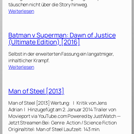
r
täuschen nicht über die Story hinweg.
2
W
:
Weiterlesen
0
o
S
1
m
u
7
a
i
]
Batman v Superman: Dawn of Justice
n
c
[
(Ultimate Edition) [2016]
i
2
d
0
Selbst in der erweiterten Fassung ein langatmiger,
e
1
inhaltlicher Krampf.
S
:
7
Weiterlesen
q
B
]
u
a
a
t
d
Man of Steel [2013]
m
(
a
E
Man of Steel [2013] Wertung: | Kritik von Jens
n
x
Adrian | Hinzugefügt am 2. Januar 2014 Trailer von
v
t
Movieport via YouTube.com Powered by JustWatch —
S
e
Jetzt Streamen Bei: Genre: Action / Science Fiction
u
n
Originaltitel: Man of Steel Laufzeit: 143 min.
p