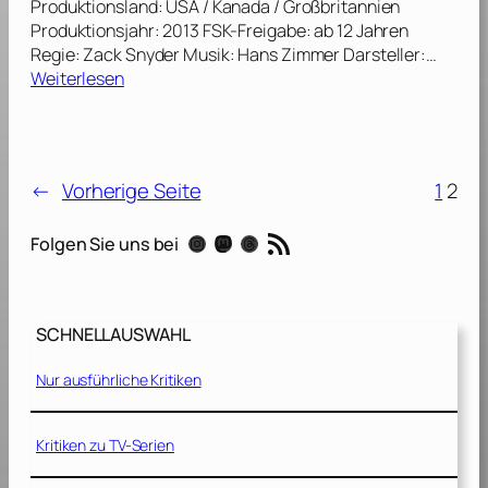
d
Produktionsland: USA / Kanada / Großbritannien
e
e
Produktionsjahr: 2013 FSK-Freigabe: ab 12 Jahren
r
d
Regie: Zack Snyder Musik: Hans Zimmer Darsteller:…
m
:
C
Weiterlesen
a
M
u
n
a
t
:
n
)
D
o
[
a
←
Vorherige Seite
1
2
f
2
w
S
0
n
RSS-Feed
Instagram
Mastodon
Threads
Folgen Sie uns bei
t
1
o
e
6
f
e
]
J
l
u
SCHNELLAUSWAHL
[
s
2
t
Nur ausführliche Kritiken
0
i
1
c
3
Kritiken zu TV-Serien
e
]
(