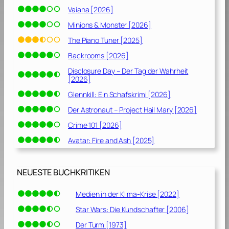
6
Vaiana [2026]
]
Minions & Monster [2026]
The Piano Tuner [2025]
Backrooms [2026]
Disclosure Day – Der Tag der Wahrheit
[2026]
Glennkill: Ein Schafskrimi [2026]
Der Astronaut – Project Hail Mary [2026]
Crime 101 [2026]
Avatar: Fire and Ash [2025]
NEUESTE BUCHKRITIKEN
Medien in der Klima-Krise [2022]
Star Wars: Die Kundschafter [2006]
Der Turm [1973]