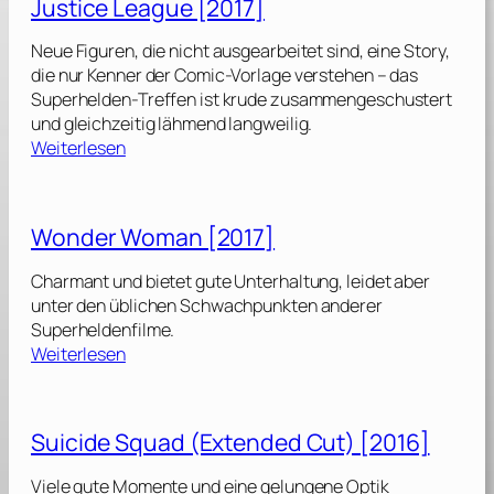
Justice League [2017]
a
m
Neue Figuren, die nicht ausgearbeitet sind, eine Story,
a
die nur Kenner der Comic-Vorlage verstehen – das
n
Superhelden-Treffen ist krude zusammengeschustert
[
und gleichzeitig lähmend langweilig.
2
:
Weiterlesen
0
J
1
u
8
s
Wonder Woman [2017]
]
t
i
Charmant und bietet gute Unterhaltung, leidet aber
c
unter den üblichen Schwachpunkten anderer
e
Superheldenfilme.
L
:
Weiterlesen
e
W
a
o
g
n
Suicide Squad (Extended Cut) [2016]
u
d
e
e
Viele gute Momente und eine gelungene Optik
[