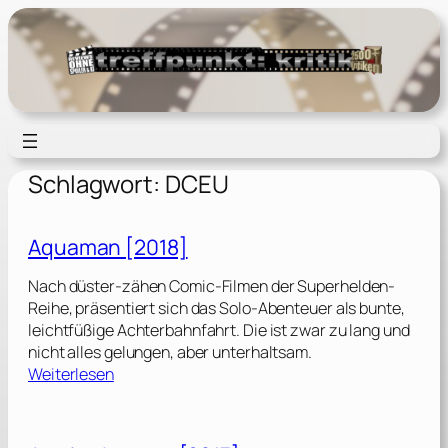
Zum
Inhalt
springen
Schlagwort:
DCEU
Aquaman [2018]
Nach düster-zähen Comic-Filmen der Superhelden-
Reihe, präsentiert sich das Solo-Abenteuer als bunte,
leichtfüßige Achterbahnfahrt. Die ist zwar zu lang und
nicht alles gelungen, aber unterhaltsam.
:
Weiterlesen
A
q
u