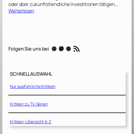
oder aber zukunftsfeindliche Investitionen tätigen,…
:
Weiterlesen
F
u
t
u
r
RSS-Feed
Instagram
Mastodon
Threads
Folgen Sie uns bei
e
C
o
u
SCHNELLAUSWAHL
n
c
Nur ausführliche Kritiken
i
l
Kritiken zu TV-Serien
–
K
Kritiken-Übersicht A-Z
o
m