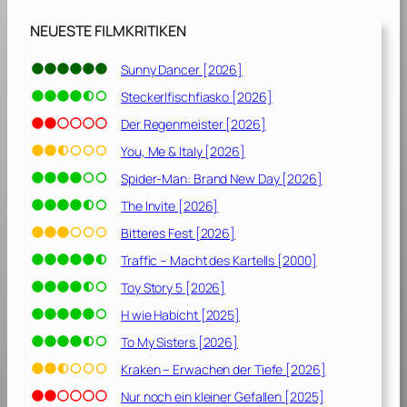
m
a
NEUESTE FILMKRITIKEN
n
B
Sunny Dancer [2026]
o
Steckerlfischfiasko [2026]
r
d
Der Regenmeister [2026]
[
You, Me & Italy [2026]
2
Spider-Man: Brand New Day [2026]
0
2
The Invite [2026]
5
Bitteres Fest [2026]
]
Traffic – Macht des Kartells [2000]
Toy Story 5 [2026]
H wie Habicht [2025]
To My Sisters [2026]
Kraken – Erwachen der Tiefe [2026]
Nur noch ein kleiner Gefallen [2025]