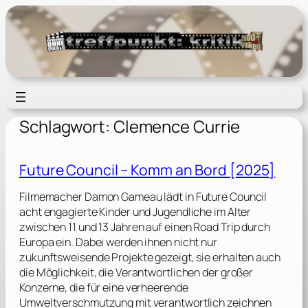
Zum
Inhalt
springen
Schlagwort:
Clemence Currie
Future Council – Komm an Bord [2025]
Filmemacher Damon Gameau lädt in Future Council
acht engagierte Kinder und Jugendliche im Alter
zwischen 11 und 13 Jahren auf einen Road Trip durch
Europa ein. Dabei werden ihnen nicht nur
zukunftsweisende Projekte gezeigt, sie erhalten auch
die Möglichkeit, die Verantwortlichen der großer
Konzerne, die für eine verheerende
Umweltverschmutzung mit verantwortlich zeichnen