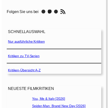
o
s
RSS-Feed
Instagram
Mastodon
Threads
Folgen Sie uns bei
W
a
l
k
SCHNELLAUSWAHL
i
n
Nur ausführliche Kritiken
g
[
2
Kritiken zu TV-Serien
0
2
Kritiken-Übersicht A-Z
1
]
NEUESTE FILMKRITIKEN
You, Me & Italy [2026]
Spider-Man: Brand New Day [2026]