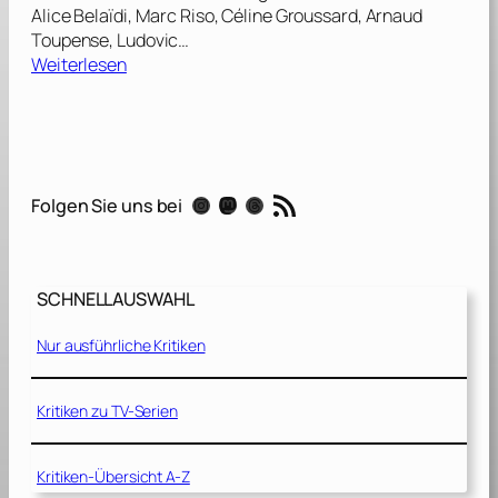
Alice Belaïdi, Marc Riso, Céline Groussard, Arnaud
Toupense, Ludovic…
:
Weiterlesen
W
a
s
i
s
RSS-Feed
Instagram
Mastodon
Threads
Folgen Sie uns bei
t
s
c
h
SCHNELLAUSWAHL
o
n
Nur ausführliche Kritiken
n
o
r
Kritiken zu TV-Serien
m
a
Kritiken-Übersicht A-Z
l