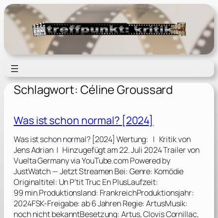
Zum
Inhalt
springen
Schlagwort:
Céline Groussard
Was ist schon normal? [2024]
Was ist schon normal? [2024] Wertung: | Kritik von
Jens Adrian | Hinzugefügt am 22. Juli 2024 Trailer von
Vuelta Germany via YouTube.com Powered by
JustWatch — Jetzt Streamen Bei: Genre: Komödie
Originaltitel: Un P’tit Truc En PlusLaufzeit:
99 min.Produktionsland: FrankreichProduktionsjahr:
2024FSK-Freigabe: ab 6 Jahren Regie: ArtusMusik:
noch nicht bekanntBesetzung: Artus, Clovis Cornillac,