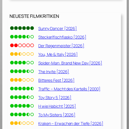
?
[
2
NEUESTE FILMKRITIKEN
0
2
Sunny Dancer [2026]
4
Steckerlfischfiasko [2026]
]
Der Regenmeister [2026]
You, Me & Italy [2026]
Spider-Man: Brand New Day [2026]
The Invite [2026]
Bitteres Fest [2026]
Traffic – Macht des Kartells [2000]
Toy Story 5 [2026]
H wie Habicht [2025]
To My Sisters [2026]
Kraken – Erwachen der Tiefe [2026]