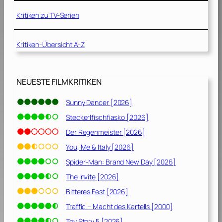
r
s
m
[
o
Kritiken zu TV-Serien
s
1
d
c
9
e
h
Kritiken-Übersicht A-Z
8
I
l
3
V
ä
]
–
g
E
NEUESTE FILMKRITIKEN
t
i
z
n
Sunny Dancer [2026]
u
e
r
Steckerlfischfiasko [2026]
n
ü
e
Der Regenmeister [2026]
c
u
You, Me & Italy [2026]
k
e
[
Spider-Man: Brand New Day [2026]
H
1
o
The Invite [2026]
9
f
Bitteres Fest [2026]
8
f
0
Traffic – Macht des Kartells [2000]
n
]
u
Toy Story 5 [2026]