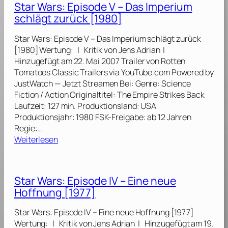
I
Star Wars: Episode V – Das Imperium
d
r
2
I
i
schlägt zurück [1980]
W
0
–
[
a
1
D
2
Star Wars: Episode V – Das Imperium schlägt zurück
r
9
a
0
[1980] Wertung: | Kritik von Jens Adrian |
s
]
s
1
Hinzugefügt am 22. Mai 2007 Trailer von Rotten
:
E
7
Tomatoes Classic Trailers via YouTube.com Powered by
E
r
]
JustWatch — Jetzt Streamen Bei: Genre: Science
p
w
Fiction / Action Originaltitel: The Empire Strikes Back
i
a
Laufzeit: 127 min. Produktionsland: USA
s
c
Produktionsjahr: 1980 FSK-Freigabe: ab 12 Jahren
o
h
Regie:…
d
e
:
Weiterlesen
e
n
S
V
d
t
I
e
a
–
Star Wars: Episode IV – Eine neue
r
r
D
Hoffnung [1977]
M
W
i
a
a
e
Star Wars: Episode IV – Eine neue Hoffnung [1977]
c
r
R
Wertung: | Kritik von Jens Adrian | Hinzugefügt am 19.