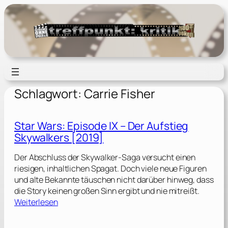
Zum
Inhalt
springen
Schlagwort:
Carrie Fisher
Star Wars: Episode IX – Der Aufstieg
Skywalkers [2019]
Der Abschluss der Skywalker-Saga versucht einen
riesigen, inhaltlichen Spagat. Doch viele neue Figuren
und alte Bekannte täuschen nicht darüber hinweg, dass
die Story keinen großen Sinn ergibt und nie mitreißt.
:
Weiterlesen
S
t