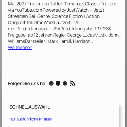
h
s
ü
Mai 2007 Trailer von Rotten Tomatoes Classic Trailers
t
:
c
via YouTube.com Powered by JustWatch — Jetzt
[
E
k
Streamen Bei: Genre: Science Fiction / Action
2
p
k
Originaltitel: Star WarsLaufzeit: 125
0
i
e
min.Produktionsland: USAProduktionsjahr: 1977FSK-
1
s
h
Freigabe: ab 12 Jahren Regie: George LucasMusik: John
5
o
r
WilliamsDarsteller: Mark Hamill, Harrison…
]
d
d
:
Weiterlesen
e
e
S
V
r
t
–
J
a
D
e
r
a
d
W
RSS-Feed
s
Instagram
Mastodon
Threads
Folgen Sie uns bei
i
a
I
-
r
m
R
s
p
i
:
e
SCHNELLAUSWAHL
t
E
r
t
p
i
Nur ausführliche Kritiken
e
i
u