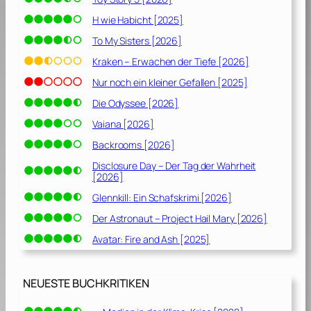
n
H wie Habicht [2025]
g
To My Sisters [2026]
[
1
Kraken – Erwachen der Tiefe [2026]
9
Nur noch ein kleiner Gefallen [2025]
7
7
Die Odyssee [2026]
]
Vaiana [2026]
Backrooms [2026]
Disclosure Day – Der Tag der Wahrheit
[2026]
Glennkill: Ein Schafskrimi [2026]
Der Astronaut – Project Hail Mary [2026]
Avatar: Fire and Ash [2025]
NEUESTE BUCHKRITIKEN