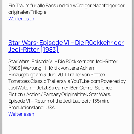
u
e
o
Ein Traum für alle Fans und ein würdiger Nachfolger der
n
r
d
originalen Trilogie.
d
A
:
e
Weiterlesen
S
u
S
V
a
f
t
I
l
s
a
I
l
Star Wars: Episode VI – Die Rückkehr der
t
r
I
y
i
Jedi-Ritter [1983]
W
–
[
e
a
D
1
g
Star Wars: Episode VI – Die Rückkehr der Jedi-Ritter
r
i
9
S
[1983] Wertung: | Kritik von Jens Adrian |
s
e
8
k
Hinzugefügt am 3. Juni 2011 Trailer von Rotten
:
l
9
y
Tomatoes Classic Trailers via YouTube.com Powered by
E
e
]
w
JustWatch — Jetzt Streamen Bei: Genre: Science
p
t
a
Fiction / Action / Fantasy Originaltitel: Star Wars:
i
z
l
Episode VI – Return of the Jedi Laufzeit: 135 min.
s
t
k
Produktionsland: USA…
o
e
:
e
Weiterlesen
d
n
S
r
e
J
t
s
V
e
a
[