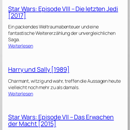
a
Star Wars: Episode VIII – Die letzten Jedi
r
[2017]
W
a
Ein packendes Weltraumabenteuer und eine
r
fantastische Weitererzählung der unvergleichlichen
s
Saga.
:
:
Weiterlesen
E
S
p
t
i
a
s
Harry und Sally [1989]
r
o
W
d
Charmant, witzig und wahr, treffen die Aussagen heute
a
e
vielleicht noch mehr zu als damals.
r
:
Weiterlesen
s
H
I
:
a
X
E
r
Star Wars: Episode VII – Das Erwachen
p
r
–
i
der Macht [2015]
y
D
s