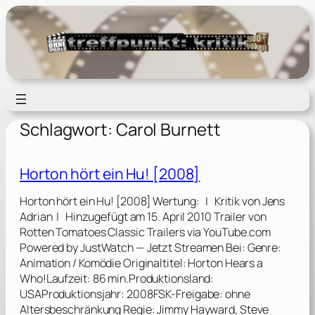
Zum
Inhalt
springen
Schlagwort:
Carol Burnett
Horton hört ein Hu! [2008]
Horton hört ein Hu! [2008] Wertung: | Kritik von Jens
Adrian | Hinzugefügt am 15. April 2010 Trailer von
Rotten Tomatoes Classic Trailers via YouTube.com
Powered by JustWatch — Jetzt Streamen Bei: Genre:
Animation / Komödie Originaltitel: Horton Hears a
Who!Laufzeit: 86 min.Produktionsland:
USAProduktionsjahr: 2008FSK-Freigabe: ohne
Altersbeschränkung Regie: Jimmy Hayward, Steve