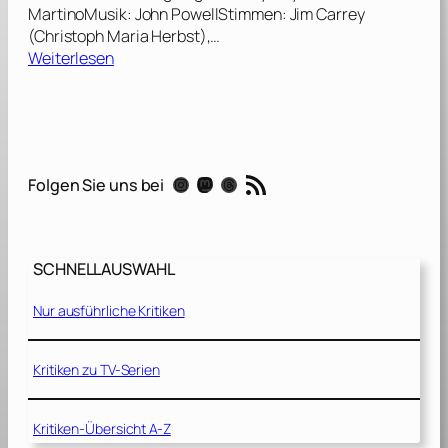
MartinoMusik: John PowellStimmen: Jim Carrey
(Christoph Maria Herbst),…
:
Weiterlesen
H
o
r
t
o
RSS-Feed
Instagram
Mastodon
Threads
Folgen Sie uns bei
n
h
ö
r
SCHNELLAUSWAHL
t
e
Nur ausführliche Kritiken
i
n
H
Kritiken zu TV-Serien
u
!
Kritiken-Übersicht A-Z
[