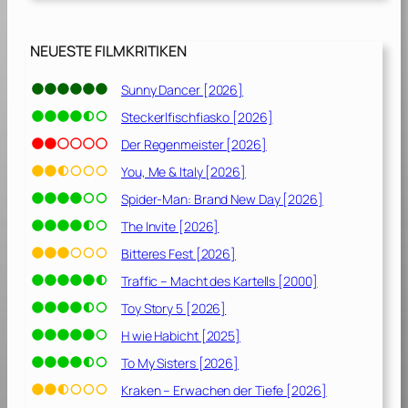
2
0
0
NEUESTE FILMKRITIKEN
8
]
Sunny Dancer [2026]
Steckerlfischfiasko [2026]
Der Regenmeister [2026]
You, Me & Italy [2026]
Spider-Man: Brand New Day [2026]
The Invite [2026]
Bitteres Fest [2026]
Traffic – Macht des Kartells [2000]
Toy Story 5 [2026]
H wie Habicht [2025]
To My Sisters [2026]
Kraken – Erwachen der Tiefe [2026]