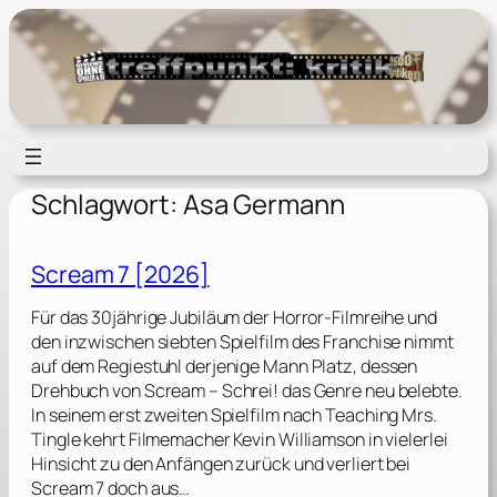
Zum
Inhalt
springen
Schlagwort:
Asa Germann
Scream 7 [2026]
Für das 30jährige Jubiläum der Horror-Filmreihe und
den inzwischen siebten Spielfilm des Franchise nimmt
auf dem Regiestuhl derjenige Mann Platz, dessen
Drehbuch von Scream – Schrei! das Genre neu belebte.
In seinem erst zweiten Spielfilm nach Teaching Mrs.
Tingle kehrt Filmemacher Kevin Williamson in vielerlei
Hinsicht zu den Anfängen zurück und verliert bei
Scream 7 doch aus…