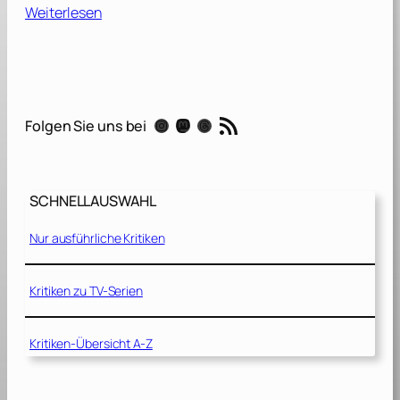
:
Weiterlesen
S
c
r
e
a
RSS-Feed
Instagram
Mastodon
Threads
Folgen Sie uns bei
m
7
[
SCHNELLAUSWAHL
2
0
Nur ausführliche Kritiken
2
6
]
Kritiken zu TV-Serien
Kritiken-Übersicht A-Z