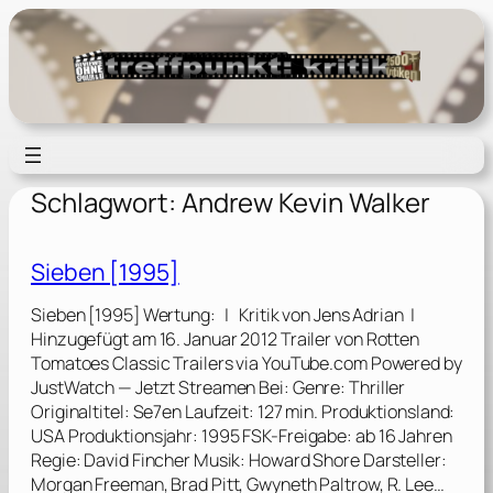
Zum
Inhalt
springen
Schlagwort:
Andrew Kevin Walker
Sieben [1995]
Sieben [1995] Wertung: | Kritik von Jens Adrian |
Hinzugefügt am 16. Januar 2012 Trailer von Rotten
Tomatoes Classic Trailers via YouTube.com Powered by
JustWatch — Jetzt Streamen Bei: Genre: Thriller
Originaltitel: Se7en Laufzeit: 127 min. Produktionsland:
USA Produktionsjahr: 1995 FSK-Freigabe: ab 16 Jahren
Regie: David Fincher Musik: Howard Shore Darsteller:
Morgan Freeman, Brad Pitt, Gwyneth Paltrow, R. Lee…