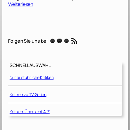
:
Weiterlesen
S
i
e
b
e
RSS-Feed
Instagram
Mastodon
Threads
Folgen Sie uns bei
n
[
1
9
SCHNELLAUSWAHL
9
5
Nur ausführliche Kritiken
]
Kritiken zu TV-Serien
Kritiken-Übersicht A-Z