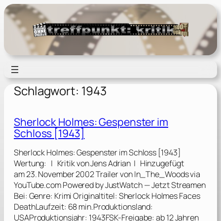
Zum
Inhalt
springen
Schlagwort:
1943
Sherlock Holmes: Gespenster im
Schloss [1943]
Sherlock Holmes: Gespenster im Schloss [1943]
Wertung: | Kritik von Jens Adrian | Hinzugefügt
am 23. November 2002 Trailer von In_The_Woods via
YouTube.com Powered by JustWatch — Jetzt Streamen
Bei: Genre: Krimi Originaltitel: Sherlock Holmes Faces
DeathLaufzeit: 68 min.Produktionsland:
USAProduktionsjahr: 1943FSK-Freigabe: ab 12 Jahren