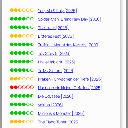
n
4
g
You, Me & Italy [2026]
3
n
]
Spider-Man: Brand New Day [2026]
i
s
The Invite [2026]
v
Bitteres Fest [2026]
o
Traffic – Macht des Kartells [2000]
l
l
Toy Story 5 [2026]
e
H wie Habicht [2025]
R
To My Sisters [2026]
e
i
Kraken – Erwachen der Tiefe [2026]
s
Nur noch ein kleiner Gefallen [2025]
e
Die Odyssee [2026]
[
1
Vaiana [2026]
9
Minions & Monster [2026]
4
3
The Piano Tuner [2025]