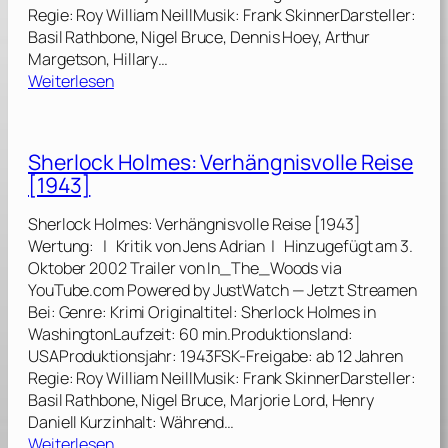
Regie: Roy William NeillMusik: Frank SkinnerDarsteller:
Basil Rathbone, Nigel Bruce, Dennis Hoey, Arthur
Margetson, Hillary…
:
Weiterlesen
S
h
e
Sherlock Holmes: Verhängnisvolle Reise
r
[1943]
l
o
Sherlock Holmes: Verhängnisvolle Reise [1943]
c
Wertung: | Kritik von Jens Adrian | Hinzugefügt am 3.
k
Oktober 2002 Trailer von In_The_Woods via
H
YouTube.com Powered by JustWatch — Jetzt Streamen
o
Bei: Genre: Krimi Originaltitel: Sherlock Holmes in
l
WashingtonLaufzeit: 60 min.Produktionsland:
m
USAProduktionsjahr: 1943FSK-Freigabe: ab 12 Jahren
e
Regie: Roy William NeillMusik: Frank SkinnerDarsteller:
s
Basil Rathbone, Nigel Bruce, Marjorie Lord, Henry
:
Daniell Kurzinhalt: Während…
G
:
Weiterlesen