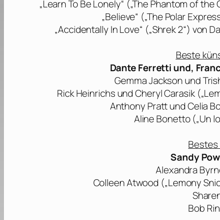
„Learn To Be Lonely“ („The Phantom of the
„Believe“ („The Polar Express
„Accidentally In Love“ („Shrek 2“) von D
Beste küns
Dante Ferretti und, Fran
Gemma Jackson und Trish
Rick Heinrichs und Cheryl Carasik („Le
Anthony Pratt und Celia B
Aline Bonetto („Un l
Bestes
Sandy Powe
Alexandra Byrn
Colleen Atwood („Lemony Snick
Sharen
Bob Rin