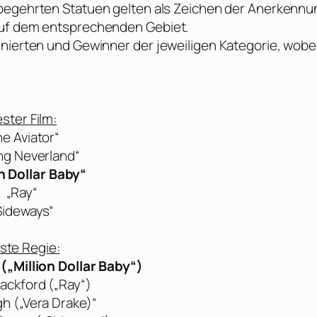
 begehrten Statuen gelten als Zeichen der Anerkennu
auf dem entsprechenden Gebiet.
inierten und Gewinner der jeweiligen Kategorie, wobei
ster Film:
he Aviator“
ing Neverland“
on Dollar Baby“
„Ray“
Sideways“
ste Regie:
(„Million Dollar Baby“)
Hackford („Ray“)
gh („Vera Drake)“