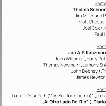
Beste
Thelma Schoon
Jim Miller und P
Matt Chesse (
Joel Cox („M
Paul 
Best
Jan A.P. Kaczmar
John Williams („Harry Pot
Thomas Newman („Lemony Snicke
John Debney („Th
James Newton H
Best
„Look To Your Path (Vois Sur Ton Chemin)“ („Les
„Al Otro Lado Del Río“ („Diari