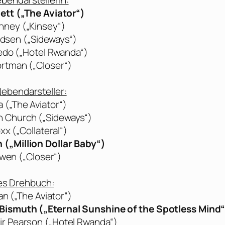
bendarstellerin:
ett („The Aviator“)
inney („Kinsey“)
adsen („Sideways“)
do („Hotel Rwanda“)
ortman („Closer“)
ebendarsteller:
a („The Aviator“)
 Church („Sideways“)
xx („Collateral“)
(„Million Dollar Baby“)
Owen („Closer“)
es Drehbuch:
n („The Aviator“)
Bismuth („Eternal Sunshine of the Spotless Mind“
ir Pearson („Hotel Rwanda“)