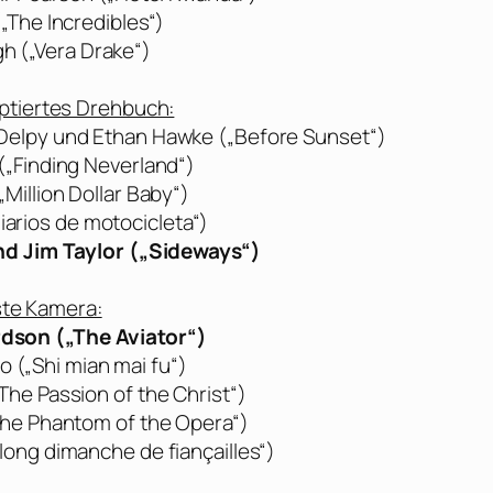
(„The Incredibles“)
gh („Vera Drake“)
ptiertes Drehbuch:
ie Delpy und Ethan Hawke („Before Sunset“)
„Finding Neverland“)
„Million Dollar Baby“)
iarios de motocicleta“)
d Jim Taylor („Sideways“)
te Kamera:
dson („The Aviator“)
o („Shi mian mai fu“)
The Passion of the Christ“)
he Phantom of the Opera“)
long dimanche de fiançailles“)