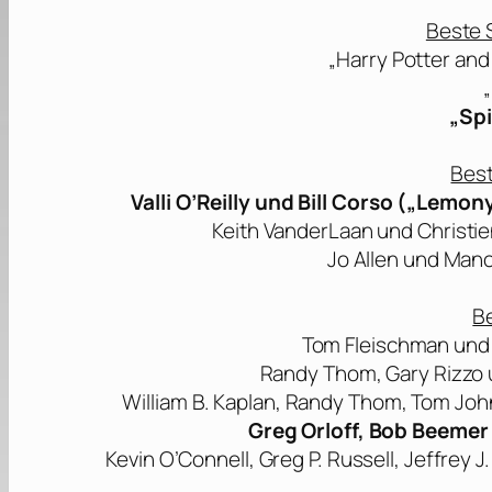
Beste 
„Harry Potter and
„
„Sp
Bes
Valli O’Reilly und Bill Corso („Lemon
Keith VanderLaan und Christien
Jo Allen und Mano
Be
Tom Fleischman und P
Randy Thom, Gary Rizzo u
William B. Kaplan, Randy Thom, Tom Joh
Greg Orloff, Bob Beeme
Kevin O’Connell, Greg P. Russell, Jeffrey