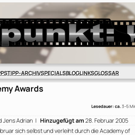
BLOG
GLOSSAR
PPS
TIPP-ARCHIV
SPECIALS
LINKS
emy Awards
Lesedauer: ca.
3–5 Mi
d Jens Adrian |
Hinzugefügt am
28. Februar 2005
ruar sich selbst und verleiht durch die
Academy of