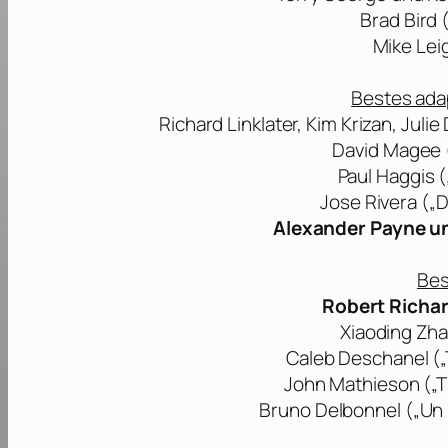
Brad Bird 
Mike Lei
Bestes ada
Richard Linklater, Kim Krizan, Jul
David Magee (
Paul Haggis (
Jose Rivera („D
Alexander Payne un
Bes
Robert Richar
Xiaoding Zha
Caleb Deschanel („
John Mathieson („T
Bruno Delbonnel („Un 