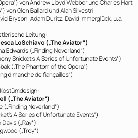
 Opera“) von Andrew Lloyd Webber und Charles Hart
“) von Glen Ballard und Alan Silvestri
avid Bryson, Adam Duritz, David Immerglück, u.a.
tlerische Leitung:
cesca LoSchiavo („The Aviator“)
a Edwards („Finding Neverland“)
mony Snicket’s A Series of Unfortunate Events“)
obak („The Phantom of the Opera“)
ong dimanche de fiançailles“)
 Kostümdesign:
ll („The Aviator“)
e („Finding Neverland“)
et’s A Series of Unfortunate Events“)
 Davis („Ray“)
gwood („Troy“)