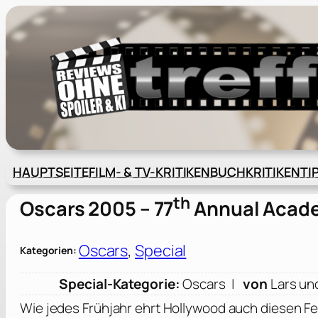
Zum
Inhalt
springen
HAUPTSEITE
FILM- & TV-KRITIKEN
BUCHKRITIKEN
TI
th
Oscars 2005 – 77
Annual Acad
Oscars
, 
Special
Kategorien:
Special-Kategorie:
Oscars |
von
Lars un
Wie jedes Frühjahr ehrt Hollywood auch diesen Feb