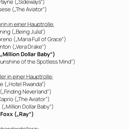
Payne („Sideways“)
sese („The Aviator“)
rin in einer Hauptrolle:
ing („Being Julia“)
reno („Maria Full of Grace“)
nton („Vera Drake“)
„Million Dollar Baby“)
Sunshine of the Spotless Mind“)
er in einer Hauptrolle:
e („Hotel Rwanda“)
„Finding Neverland“)
aprio („The Aviator“)
(„Million Dollar Baby“)
 Foxx („Ray“)