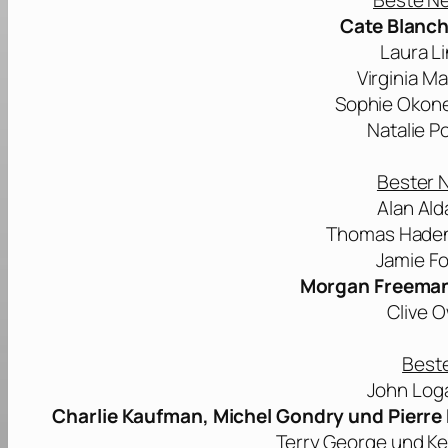
Beste Ne
Cate Blanch
Laura L
Virginia M
Sophie Okone
Natalie P
Bester N
Alan Ald
Thomas Haden
Jamie Fo
Morgan Freeman 
Clive 
Best
John Loga
Charlie Kaufman, Michel Gondry und Pierre 
Terry George und Ke