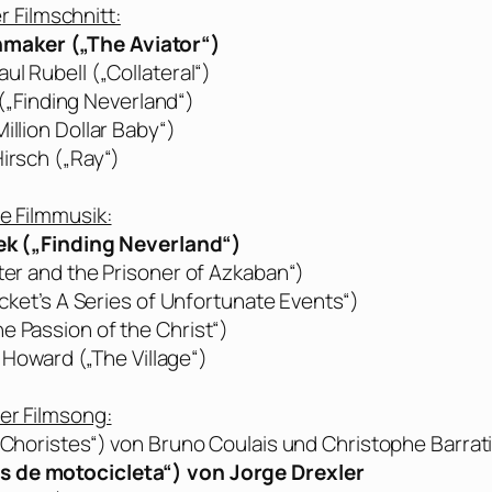
r Filmschnitt:
maker („The Aviator“)
aul Rubell („Collateral“)
„Finding Neverland“)
illion Dollar Baby“)
Hirsch („Ray“)
e Filmmusik:
ek („Finding Neverland“)
ter and the Prisoner of Azkaban“)
t’s A Series of Unfortunate Events“)
e Passion of the Christ“)
oward („The Village“)
er Filmsong:
 Choristes“) von Bruno Coulais und Christophe Barrat
os de motocicleta“) von Jorge Drexler