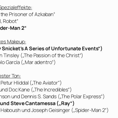
Spezialeffekte:
 the Prisoner of Azkaban“
I, Robot“
ider-Man 2“
tes Makeup:
y Snicket’s A Series of Unfortunate Events“)
 Tinsley („The Passion of the Christ“)
lo García („Mar adentro“)
ster Ton:
etur Hliddal („The Aviator“)
nd Doc Kane („The Incredibles“)
nson und Dennis S. Sands („The Polar Express“)
r und Steve Cantamessa („Ray“)
 J. Haboush und Joseph Geisinger („Spider-Man 2“)