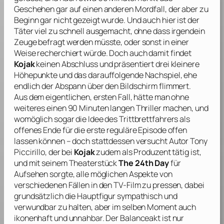
Geschehen gar auf einen anderen Mordfall, der aber zu
Beginn gar nicht gezeigt wurde. Und auch hier ist der
Täter viel zu schnell ausgemacht, ohne dass irgendein
Zeuge befragt werden müsste, oder sonst in einer
Weise recherchiert würde. Doch auch damit findet
Kojak
keinen Abschluss und präsentiert drei kleinere
Höhepunkte und das darauffolgende Nachspiel, ehe
endlich der Abspann über den Bildschirm flimmert.
Aus dem eigentlichen, ersten Fall, hätte man ohne
weiteres einen 90 Minuten langen Thriller machen, und
womöglich sogar die Idee des Trittbrettfahrers als
offenes Ende für die erste reguläre Episode offen
lassen können – doch stattdessen versucht Autor
Tony
Piccirillo
, der bei
Kojak
zudem als Produzent tätig ist,
und mit seinem Theaterstück
The 24th Day
für
Aufsehen sorgte, alle möglichen Aspekte von
verschiedenen Fällen in den TV-Film zu pressen, dabei
grundsätzlich die Hauptfigur sympathisch und
verwundbar zu halten, aber im selben Moment auch
ikonenhaft und unnahbar. Der Balanceakt ist nur