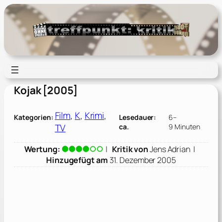
Zum
Inhalt
springen
Kojak [2005]
Film
, 
K
, 
Krimi
, 
Kategorien:
Lesedauer:
6–
TV
ca.
9 Minuten
Wertung:
|
Kritik von
Jens Adrian
|
Hinzugefügt am
31. Dezember 2005