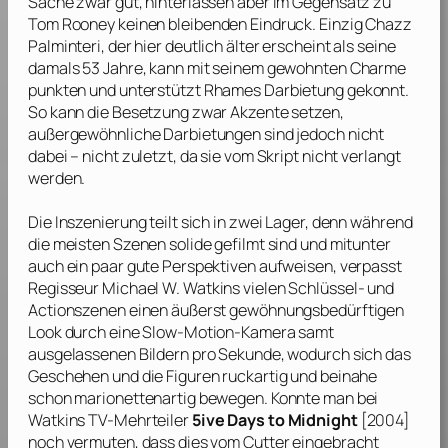
Sache zwar gut, hinterlassen aber im Gegensatz zu
Tom Rooney
keinen bleibenden Eindruck. Einzig
Chazz
Palminteri
, der hier deutlich älter erscheint als seine
damals 53 Jahre, kann mit seinem gewohnten Charme
punkten und unterstützt
Rhames
Darbietung gekonnt.
So kann die Besetzung zwar Akzente setzen,
außergewöhnliche Darbietungen sind jedoch nicht
dabei – nicht zuletzt, da sie vom Skript nicht verlangt
werden.
Die Inszenierung teilt sich in zwei Lager, denn während
die meisten Szenen solide gefilmt sind und mitunter
auch ein paar gute Perspektiven aufweisen, verpasst
Regisseur
Michael W. Watkins
vielen Schlüssel- und
Actionszenen einen äußerst gewöhnungsbedürftigen
Look durch eine Slow-Motion-Kamera samt
ausgelassenen Bildern pro Sekunde, wodurch sich das
Geschehen und die Figuren ruckartig und beinahe
schon marionettenartig bewegen. Konnte man bei
Watkins
TV-Mehrteiler
5ive Days to Midnight
[2004]
noch vermuten, dass dies vom Cutter eingebracht