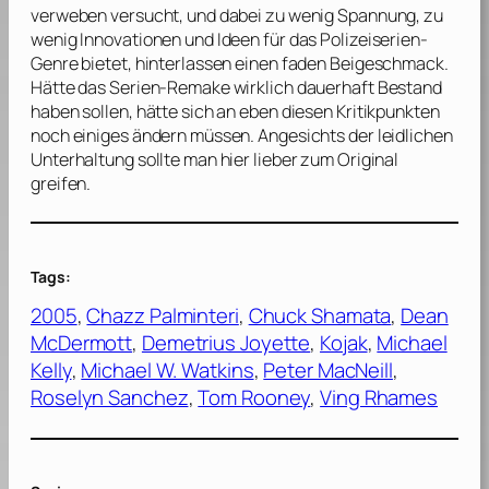
verweben versucht, und dabei zu wenig Spannung, zu
wenig Innovationen und Ideen für das Polizeiserien-
Genre bietet, hinterlassen einen faden Beigeschmack.
Hätte das Serien-Remake wirklich dauerhaft Bestand
haben sollen, hätte sich an eben diesen Kritikpunkten
noch einiges ändern müssen. Angesichts der leidlichen
Unterhaltung sollte man hier lieber zum Original
greifen.
Tags:
2005
, 
Chazz Palminteri
, 
Chuck Shamata
, 
Dean
McDermott
, 
Demetrius Joyette
, 
Kojak
, 
Michael
Kelly
, 
Michael W. Watkins
, 
Peter MacNeill
, 
Roselyn Sanchez
, 
Tom Rooney
, 
Ving Rhames