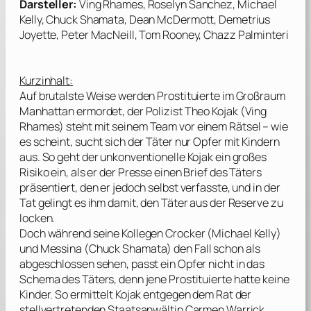
Darsteller:
Ving Rhames, Roselyn Sanchez, Michael
Kelly, Chuck Shamata, Dean McDermott, Demetrius
Joyette, Peter MacNeill, Tom Rooney, Chazz Palminteri
Kurzinhalt:
Auf brutalste Weise werden Prostituierte im Großraum
Manhattan ermordet, der Polizist Theo Kojak (
Ving
Rhames
) steht mit seinem Team vor einem Rätsel – wie
es scheint, sucht sich der Täter nur Opfer mit Kindern
aus. So geht der unkonventionelle Kojak ein großes
Risiko ein, als er der Presse einen Brief des Täters
präsentiert, den er jedoch selbst verfasste, und in der
Tat gelingt es ihm damit, den Täter aus der Reserve zu
locken.
Doch während seine Kollegen Crocker (
Michael Kelly
)
und Messina (
Chuck Shamata
) den Fall schon als
abgeschlossen sehen, passt ein Opfer nicht in das
Schema des Täters, denn jene Prostituierte hatte keine
Kinder. So ermittelt Kojak entgegen dem Rat der
stellvertretenden Staatsanwältin Carmen Warrick