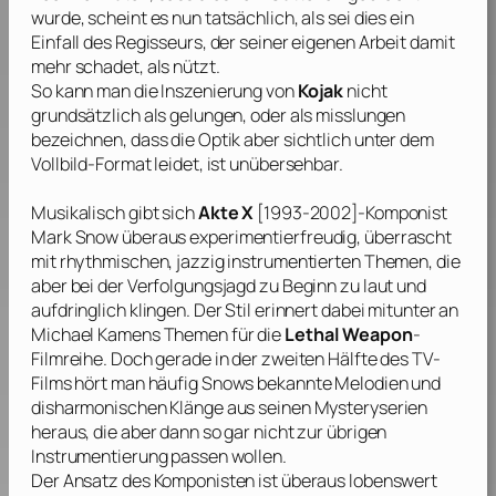
wurde, scheint es nun tatsächlich, als sei dies ein
Einfall des Regisseurs, der seiner eigenen Arbeit damit
mehr schadet, als nützt.
So kann man die Inszenierung von
Kojak
nicht
grundsätzlich als gelungen, oder als misslungen
bezeichnen, dass die Optik aber sichtlich unter dem
Vollbild-Format leidet, ist unübersehbar.
Musikalisch gibt sich
Akte X
[1993-2002]-Komponist
Mark Snow
überaus experimentierfreudig, überrascht
mit rhythmischen, jazzig instrumentierten Themen, die
aber bei der Verfolgungsjagd zu Beginn zu laut und
aufdringlich klingen. Der Stil erinnert dabei mitunter an
Michael Kamens
Themen für die
Lethal Weapon
-
Filmreihe. Doch gerade in der zweiten Hälfte des TV-
Films hört man häufig
Snows
bekannte Melodien und
disharmonischen Klänge aus seinen Mysteryserien
heraus, die aber dann so gar nicht zur übrigen
Instrumentierung passen wollen.
Der Ansatz des Komponisten ist überaus lobenswert