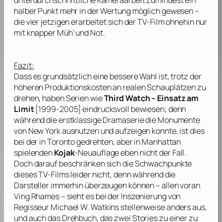
unterdurchschnittliche Kameraarbeit zumindest ein
halber Punkt mehr in der Wertung möglich gewesen –
die vier jetzigen erarbeitet sich der TV-Film ohnehin nur
mit knapper Müh’ und Not.
Fazi
t:
Dass es grundsätzlich eine bessere Wahl ist, trotz der
höheren Produktionskosten an realen Schauplätzen zu
drehen, haben Serien wie
Third Watch – Einsatz am
Limit
[1999-2005] eindrucksvoll bewiesen; denn
während die erstklassige Dramaserie die Monumente
von New York ausnutzen und aufzeigen konnte, ist dies
bei der in Toronto gedrehten, aber in Manhattan
spielenden
Kojak
-Neuauflage eben nicht der Fall.
Doch darauf beschränken sich die Schwachpunkte
dieses TV-Films leider nicht, denn während die
Darsteller immerhin überzeugen können – allen voran
Ving Rhames
– sieht es bei der Inszenierung von
Regisseur
Michael W. Watkins
stellenweise anders aus,
und auch das Drehbuch, das zwei Stories zu einer zu