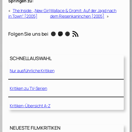
Springen zu:
«
The Inside: „New Girl
Wallace & Gromit: Auf der Jagd nach
in Town“ [2005]
dem Riesenkaninchen [2005]
»
RSS-Feed
Instagram
Mastodon
Threads
Folgen Sie uns bei
SCHNELLAUSWAHL
Nur ausführliche Kritiken
Kritiken zu TV-Serien
Kritiken-Übersicht A-Z
NEUESTE FILMKRITIKEN