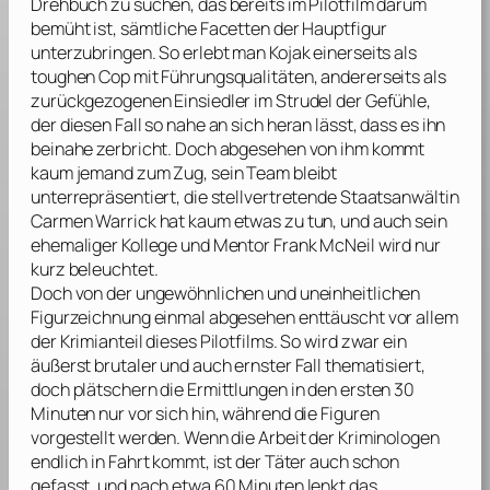
Drehbuch zu suchen, das bereits im Pilotfilm darum
bemüht ist, sämtliche Facetten der Hauptfigur
unterzubringen. So erlebt man Kojak einerseits als
toughen Cop mit Führungsqualitäten, andererseits als
zurückgezogenen Einsiedler im Strudel der Gefühle,
der diesen Fall so nahe an sich heran lässt, dass es ihn
beinahe zerbricht. Doch abgesehen von ihm kommt
kaum jemand zum Zug, sein Team bleibt
unterrepräsentiert, die stellvertretende Staatsanwältin
Carmen Warrick hat kaum etwas zu tun, und auch sein
ehemaliger Kollege und Mentor Frank McNeil wird nur
kurz beleuchtet.
Doch von der ungewöhnlichen und uneinheitlichen
Figurzeichnung einmal abgesehen enttäuscht vor allem
der Krimianteil dieses Pilotfilms. So wird zwar ein
äußerst brutaler und auch ernster Fall thematisiert,
doch plätschern die Ermittlungen in den ersten 30
Minuten nur vor sich hin, während die Figuren
vorgestellt werden. Wenn die Arbeit der Kriminologen
endlich in Fahrt kommt, ist der Täter auch schon
gefasst, und nach etwa 60 Minuten lenkt das