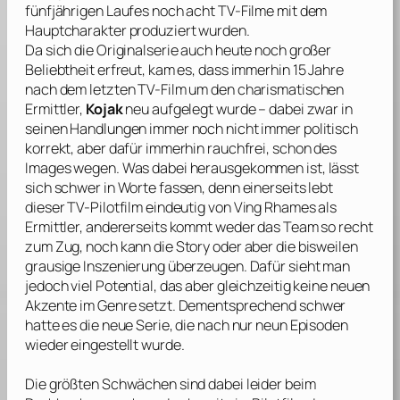
fünfjährigen Laufes noch acht TV-Filme mit dem
Hauptcharakter produziert wurden.
Da sich die Originalserie auch heute noch großer
Beliebtheit erfreut, kam es, dass immerhin 15 Jahre
nach dem letzten TV-Film um den charismatischen
Ermittler,
Kojak
neu aufgelegt wurde – dabei zwar in
seinen Handlungen immer noch nicht immer politisch
korrekt, aber dafür immerhin rauchfrei, schon des
Images wegen. Was dabei herausgekommen ist, lässt
sich schwer in Worte fassen, denn einerseits lebt
dieser TV-Pilotfilm eindeutig von
Ving Rhames
als
Ermittler, andererseits kommt weder das Team so recht
zum Zug, noch kann die Story oder aber die bisweilen
grausige Inszenierung überzeugen. Dafür sieht man
jedoch viel Potential, das aber gleichzeitig keine neuen
Akzente im Genre setzt. Dementsprechend schwer
hatte es die neue Serie, die nach nur neun Episoden
wieder eingestellt wurde.
Die größten Schwächen sind dabei leider beim