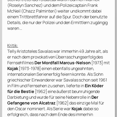
(
Roselyn Sanchez
) und dem Polizeicaptain Frank
McNeil (
Chazz Palminteri
) weiter und kommt dabei
einem Trittbrettfahrer auf die Spur. Doch der benutzte
Details, die nur der Polizei und den Ermittlern zugängig
waren …
Kritik:
Telly Aristoteles Savalas
war immerhin 49 Jahre alt, als
er nach dem provokativen Überraschungserfolg des
Fernsehfilmes
Der Mordfall Marcus-Nelson
[1973] mit
Kojak
[1973-1978] einen ebenfalls ungeahnten,
internationalen Serienerfolg feiern konnte. Als Sohn
griechischer Einwanderer war
Savalas
schon seit 1961
in Film und Fernsehen zu sehen, lieferte in
Ein Köder
für die Bestie
[1962] eine äußerst beunruhigende
Darbietung und wurde für seine Nebenrolle in
Der
Gefangene von Alcatraz
[1962] das einzige Mal für
den Oscar nominiert. Als Serie war
Kojak
dabei so
erfolgreich, dass nach dem Ende des immerhin