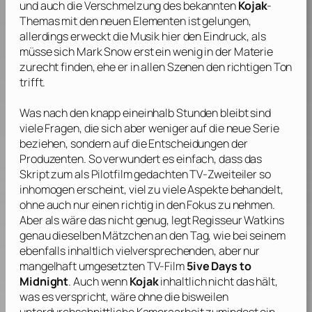
und auch die Verschmelzung des bekannten
Kojak
-
Themas mit den neuen Elementen ist gelungen,
allerdings erweckt die Musik hier den Eindruck, als
müsse sich
Mark Snow
erst ein wenig in der Materie
zurecht finden, ehe er in allen Szenen den richtigen Ton
trifft.
Was nach den knapp eineinhalb Stunden bleibt sind
viele Fragen, die sich aber weniger auf die neue Serie
beziehen, sondern auf die Entscheidungen der
Produzenten. So verwundert es einfach, dass das
Skript zum als Pilotfilm gedachten TV-Zweiteiler so
inhomogen erscheint, viel zu viele Aspekte behandelt,
ohne auch nur einen richtig in den Fokus zu nehmen.
Aber als wäre das nicht genug, legt Regisseur
Watkins
genau dieselben Mätzchen an den Tag, wie bei seinem
ebenfalls inhaltlich vielversprechenden, aber nur
mangelhaft umgesetzten TV-Film
5ive Days to
Midnight
. Auch wenn
Kojak
inhaltlich nicht das hält,
was es verspricht, wäre ohne die bisweilen