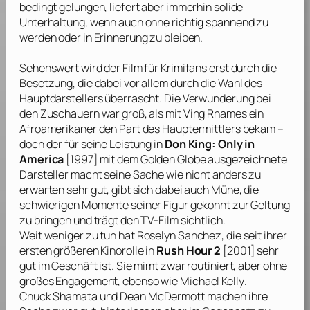
bedingt gelungen, liefert aber immerhin solide
Unterhaltung, wenn auch ohne richtig spannend zu
werden oder in Erinnerung zu bleiben.
Sehenswert wird der Film für Krimifans erst durch die
Besetzung, die dabei vor allem durch die Wahl des
Hauptdarstellers überrascht. Die Verwunderung bei
den Zuschauern war groß, als mit
Ving Rhames
ein
Afroamerikaner den Part des Hauptermittlers bekam –
doch der für seine Leistung in
Don King: Only in
America
[1997] mit dem Golden Globe ausgezeichnete
Darsteller macht seine Sache wie nicht anders zu
erwarten sehr gut, gibt sich dabei auch Mühe, die
schwierigen Momente seiner Figur gekonnt zur Geltung
zu bringen und trägt den TV-Film sichtlich.
Weit weniger zu tun hat
Roselyn Sanchez
, die seit ihrer
ersten größeren Kinorolle in
Rush Hour 2
[2001] sehr
gut im Geschäft ist. Sie mimt zwar routiniert, aber ohne
großes Engagement, ebenso wie
Michael Kelly
.
Chuck Shamata
und
Dean McDermott
machen ihre