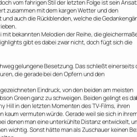
och vom fahrigen Stil der letzten Folge ist sein Ansat
niert zusammen mit dem kargen Wetter und den
bst und auch die Rückblenden, welche die Gedankengä
rieben.
i mit bekannten Melodien der Reihe, die gleichermaß
hlights gibt es dabei zwar nicht, doch fügt sich die
rchweg gelungene Besetzung. Das schließt einerseits 
guren, die gerade bei den Opfern und den
usgezeichneten Eindruck, von den beiden am meisten
bson Green
ganz zu schweigen. Beiden gelingt es da
y Hill in den letzten Momenten des TV-Films, ihren
an kaum vermuten würde. Gerade weil sie sich in ihre
ei denen man eine unterkühlte Distanz entwickelt, u
nen wichtig. Sonst hätte man als Zuschauer keinen B