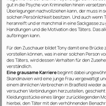
gut in die Psyche von Kriminellen hinein versetzen
Überlegungen nachvollziehen kann, der muss in se
solchen Persönlichkeit besitzen. Und auch wenn To
heranreift und er manchmal in eine Sackgasse zu ge
Handlungen und die Motivation des Täters. Das alle
aufbringen kann.
Für den Zuschauer bildet Tony damit eine Brücke
vorstellen können, was in einer solchen Person vo
des Täters, wird dessen Verhalten für den Zuseher
verständlich.
Eine grausame Karriere
beginnt dabei ungewöhnli
Skandinavien wird eine junge Frau vergewaltigt un
einem ähnlichen Verbrechen in Bradfield wieder a
versuchen Verbindungen herzustellen, geschieht 
Kleidungsstücke eines länger zurückliegenden M
hierbei, den Täter mit den verhöhnenden Benachr