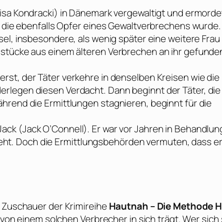
isa Kondracki
) in Dänemark vergewaltigt und ermorde
f, die ebenfalls Opfer eines Gewaltverbrechens wurde.
sel, insbesondere, als wenig später eine weitere Frau
sstücke aus einem älteren Verbrechen an ihr gefunde
erst, der Täter verkehre in denselben Kreisen wie die
rlegen diesen Verdacht. Dann beginnt der Täter, die
hrend die Ermittlungen stagnieren, beginnt für die
Jack (
Jack O’Connell
). Er war vor Jahren in Behandlun
 sieht. Doch die Ermittlungsbehörden vermuten, dass e
s Zuschauer der Krimireihe
Hautnah – Die Methode Hi
t von einem solchen Verbrecher in sich trägt. Wer sich