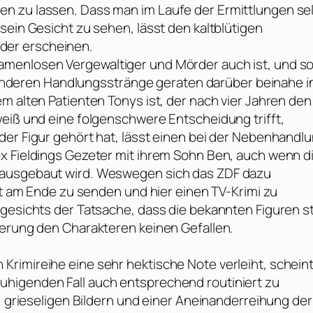
n zu lassen. Dass man im Laufe der Ermittlungen se
sein Gesicht zu sehen, lässt den kaltblütigen
der erscheinen.
amenlosen Vergewaltiger und Mörder auch ist, und s
en anderen Handlungsstränge geraten darüber beinahe i
m alten Patienten Tonys ist, der nach vier Jahren den
weiß und eine folgenschwere Entscheidung trifft,
der Figur gehört hat, lässt einen bei der Nebenhandl
x Fieldings Gezeter mit ihrem Sohn Ben, auch wenn d
 ausgebaut wird. Weswegen sich das ZDF dazu
rst am Ende zu senden und hier einen TV-Krimi zu
ngesichts der Tatsache, dass die bekannten Figuren s
ierung den Charakteren keinen Gefallen.
rimireihe eine sehr hektische Note verleiht, schein
higenden Fall auch entsprechend routiniert zu
n, grieseligen Bildern und einer Aneinanderreihung der