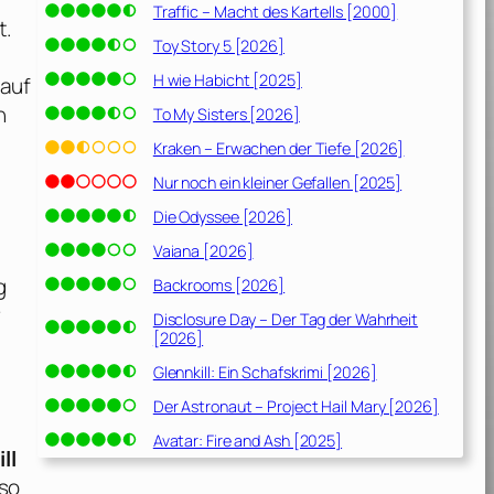
Traffic – Macht des Kartells [2000]
t.
Toy Story 5 [2026]
H wie Habicht [2025]
 auf
n
To My Sisters [2026]
Kraken – Erwachen der Tiefe [2026]
Nur noch ein kleiner Gefallen [2025]
Die Odyssee [2026]
Vaiana [2026]
g
Backrooms [2026]
r
Disclosure Day – Der Tag der Wahrheit
[2026]
Glennkill: Ein Schafskrimi [2026]
Der Astronaut – Project Hail Mary [2026]
Avatar: Fire and Ash [2025]
ll
 so