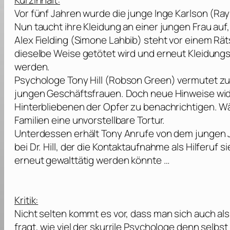
Kurzinhalt:
Vor fünf Jahren wurde die junge Inge Karlson (
Ray
Nun taucht ihre Kleidung an einer jungen Frau au
Alex Fielding (
Simone Lahbib
) steht vor einem Rät
dieselbe Weise getötet wird und erneut Kleidung
werden.
Psychologe Tony Hill (
Robson Green
) vermutet zu
jungen Geschäftsfrauen. Doch neue Hinweise wide
Hinterbliebenen der Opfer zu benachrichtigen. Wä
Familien eine unvorstellbare Tortur.
Unterdessen erhält Tony Anrufe von dem jungen 
bei Dr. Hill, der die Kontaktaufnahme als Hilferuf
erneut gewalttätig werden könnte …
Kritik:
Nicht selten kommt es vor, dass man sich auch al
fragt, wie viel der skurrile Psychologe denn selbs