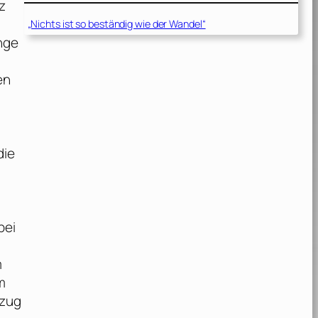
z
„Nichts ist so beständig wie der Wandel“
nge
en
die
bei
m
m
ezug