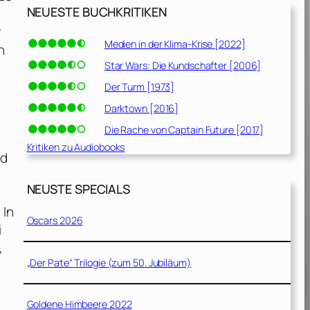
NEUESTE BUCHKRITIKEN
r
Medien in der Klima-Krise [2022]
n
Star Wars: Die Kundschafter [2006]
Der Turm [1973]
Darktown [2016]
Die Rache von Captain Future [2017]
Kritiken zu Audiobooks
nd
NEUSTE SPECIALS
 In
Oscars 2026
i
,
„Der Pate“ Trilogie (zum 50. Jubiläum)
Goldene Himbeere 2022