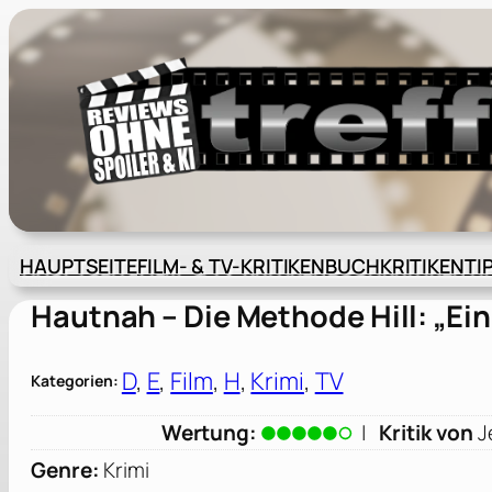
Zum
Inhalt
springen
HAUPTSEITE
FILM- & TV-KRITIKEN
BUCHKRITIKEN
TI
Hautnah – Die Methode Hill: „Ei
D
, 
E
, 
Film
, 
H
, 
Krimi
, 
TV
Kategorien:
Wertung:
|
Kritik von
J
Genre:
Krimi