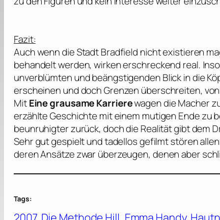
zu den Figuren und kein Interesse weiter einzusch
Fazit:
Auch wenn die Stadt Bradfield nicht existieren ma
behandelt werden, wirken erschreckend real. Inso
unverblümten und beängstigenden Blick in die Kö
erscheinen und doch Grenzen überschreiten, von 
Mit
Eine grausame Karriere
wagen die Macher zu
erzählte Geschichte mit einem mutigen Ende zu be
beunruhigter zurück, doch die Realität gibt dem 
Sehr gut gespielt und tadellos gefilmt stören all
deren Ansätze zwar überzeugen, denen aber schl
Tags:
2007
, 
Die Methode Hill
, 
Emma Handy
, 
Haut