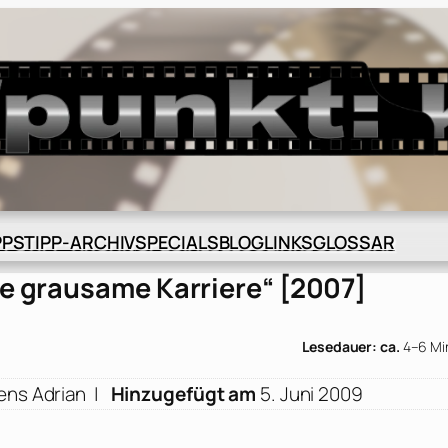
BLOG
GLOSSAR
PPS
TIPP-ARCHIV
SPECIALS
LINKS
ne grausame Karriere“ [2007]
Lesedauer: ca.
4–6 Mi
ens Adrian
|
Hinzugefügt am
5. Juni 2009