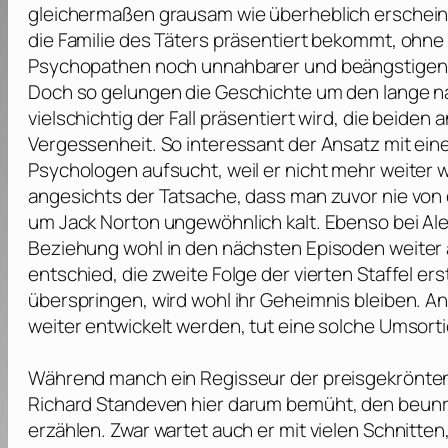
gleichermaßen grausam wie überheblich erscheine
die Familie des Täters präsentiert bekommt, ohne 
Psychopathen noch unnahbarer und beängstigen
Doch so gelungen die Geschichte um den lange n
vielschichtig der Fall präsentiert wird, die beid
Vergessenheit. So interessant der Ansatz mit eine
Psychologen aufsucht, weil er nicht mehr weiter 
angesichts der Tatsache, dass man zuvor nie von 
um Jack Norton ungewöhnlich kalt. Ebenso bei Ale
Beziehung wohl in den nächsten Episoden weiter
entschied, die zweite Folge der vierten Staffel e
überspringen, wird wohl ihr Geheimnis bleiben. A
weiter entwickelt werden, tut eine solche Umsort
Während manch ein Regisseur der preisgekrönten K
Richard Standeven
hier darum bemüht, den beunru
erzählen. Zwar wartet auch er mit vielen Schnitte