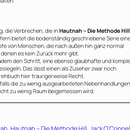
alten.
g, die Verbrechen, die in
Hautnah – Die Methode Hill
fern bietet die bodenständig geschriebene Serie ein
pfe von Menschen, die nach außen hin ganz normal
denen es kein Zurück mehr gibt.
dem den Schritt, eine ebenso glaubhafte und kompl
siegeln. Das lässt einen als Zuseher zwar noch
Drehbuch hier traurigerweise Recht.
enfalls die zu wenig ausgearbeiteten Nebenhandlungen
icht zu wenig Raum beigemessen wird.
nah
, 
Hautnah – Die Methode Hill
, 
Jack O’Connel