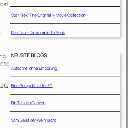
lbst
Star Trek: The Original 4-Movie Collection
o
Pan Tau – Die komplette Serie
n
NEUSTE BLOGS
ung
iese
Aufschrei ohne Empörung
tets
Eine Perspektive für 3D
Ein Teil des Ganzen
t
Vom Geist der Weihnacht