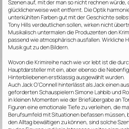
Szenen auf, mit der man so nicht rechnen würde, d
glücklicherweise weit entfernt. Die Optik harmo
unterkühlten Farben gut mit der Geschichte sel
Tony Hills verdeutlichen sollen, wirken nicht übert
Musikalisch untermalen die Produzenten den Krim
passend wie atmosphärisch ausfallen. Wirkliche Hig
Musik gut zu den Bildern.
Wovon die Krimireihe nach wie vor lebt ist die du
Hauptdarsteller mit ein, aber ebenso die Nebenfi
Hinterbliebenen erstklassig ausgewählt wurden.
Auch
Jack O’Connell
hinterlässt als Jack einen a
geforderten Schauspielern
Simone Lahbib
und
Ro
in kleinen Momenten wie der Briefübergabe an Ton
Figuren eine emotionale Tiefe zu verleihen, die m
Berufsumfeld mit Situationen befassen müssen, b
den Alltag bewältigen zu können, sind solche Sze