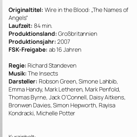
Originaltitel:
Wire in the Blood: „The Names of
Angels“
Laufzeit:
84 min.
Produktionsland:
Großbritannien
Produktionsjahr:
2007
FSK-Freigabe:
ab 16 Jahren
Regie:
Richard Standeven
Musik:
The Insects
Darsteller:
Robson Green, Simone Lahbib,
Emma Handy, Mark Letheren, Mark Penfold,
Thomas Byrne, Jack O’Connell, Daisy Aitkens,
Bronwen Davies, Simon Hepworth, Rayisa
Kondracki, Michelle Potter