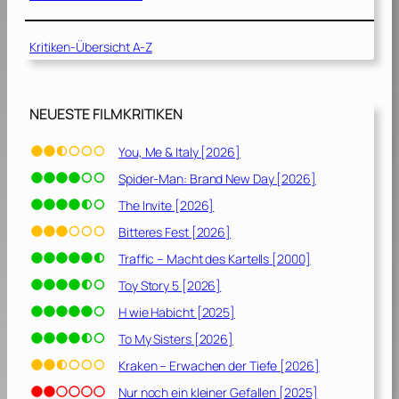
h
o
Kritiken-Übersicht A-Z
d
e
H
i
NEUESTE FILMKRITIKEN
l
l
You, Me & Italy [2026]
:
Spider-Man: Brand New Day [2026]
„
E
The Invite [2026]
i
Bitteres Fest [2026]
n
Traffic – Macht des Kartells [2000]
e
g
Toy Story 5 [2026]
r
H wie Habicht [2025]
a
To My Sisters [2026]
u
s
Kraken – Erwachen der Tiefe [2026]
a
Nur noch ein kleiner Gefallen [2025]