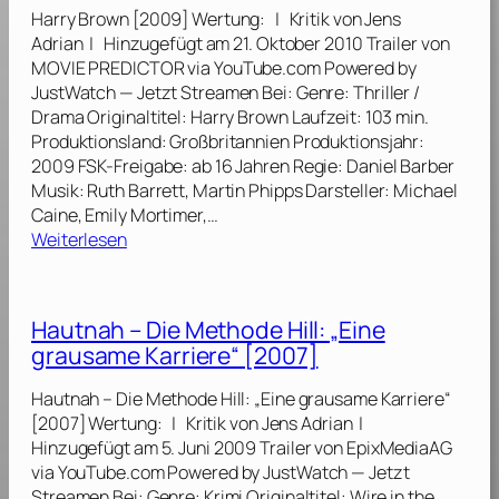
o
Harry Brown [2009] Wertung: | Kritik von Jens
i
k
Adrian | Hinzugefügt am 21. Oktober 2010 Trailer von
n
e
MOVIE PREDICTOR via YouTube.com Powered by
d
n
JustWatch — Jetzt Streamen Bei: Genre: Thriller /
l
[
Drama Originaltitel: Harry Brown Laufzeit: 103 min.
i
2
Produktionsland: Großbritannien Produktionsjahr:
c
0
2009 FSK-Freigabe: ab 16 Jahren Regie: Daniel Barber
h
1
Musik: Ruth Barrett, Martin Phipps Darsteller: Michael
e
4
Caine, Emily Mortimer,…
n
]
:
Weiterlesen
L
H
i
a
n
r
i
Hautnah – Die Methode Hill: „Eine
r
e
grausame Karriere“ [2007]
y
n
B
[
Hautnah – Die Methode Hill: „Eine grausame Karriere“
r
2
[2007] Wertung: | Kritik von Jens Adrian |
o
0
Hinzugefügt am 5. Juni 2009 Trailer von EpixMediaAG
w
1
via YouTube.com Powered by JustWatch — Jetzt
n
4
Streamen Bei: Genre: Krimi Originaltitel: Wire in the