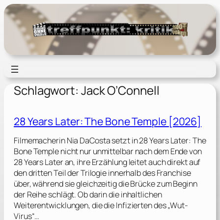
Zum
Inhalt
springen
Schlagwort:
Jack O’Connell
28 Years Later: The Bone Temple [2026]
Filmemacherin Nia DaCosta setzt in 28 Years Later: The
Bone Temple nicht nur unmittelbar nach dem Ende von
28 Years Later an, ihre Erzählung leitet auch direkt auf
den dritten Teil der Trilogie innerhalb des Franchise
über, während sie gleichzeitig die Brücke zum Beginn
der Reihe schlägt. Ob darin die inhaltlichen
Weiterentwicklungen, die die Infizierten des „Wut-
Virus“…