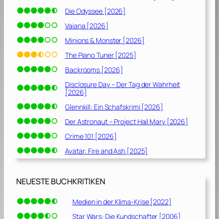
m
Die Odyssee [2026]
e
K
Vaiana [2026]
a
Minions & Monster [2026]
r
r
The Piano Tuner [2025]
i
Backrooms [2026]
e
Disclosure Day – Der Tag der Wahrheit
r
[2026]
e
Glennkill: Ein Schafskrimi [2026]
“
[
Der Astronaut – Project Hail Mary [2026]
2
Crime 101 [2026]
0
Avatar: Fire and Ash [2025]
0
7
]
NEUESTE BUCHKRITIKEN
Medien in der Klima-Krise [2022]
Star Wars: Die Kundschafter [2006]