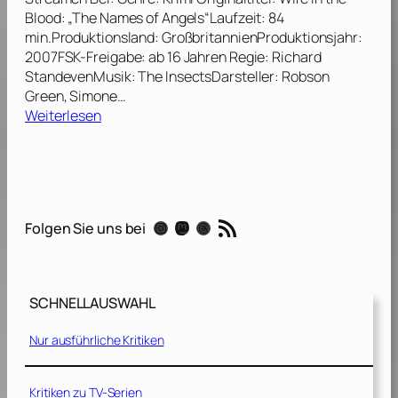
[
]
Blood: „The Names of Angels“Laufzeit: 84
2
min.Produktionsland: GroßbritannienProduktionsjahr:
0
2007FSK-Freigabe: ab 16 Jahren Regie: Richard
0
StandevenMusik: The InsectsDarsteller: Robson
9
Green, Simone…
]
:
Weiterlesen
H
a
u
t
n
RSS-Feed
Instagram
Mastodon
Threads
Folgen Sie uns bei
a
h
–
D
SCHNELLAUSWAHL
i
e
Nur ausführliche Kritiken
M
e
t
Kritiken zu TV-Serien