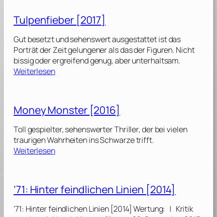
l
n
e
o
e
Tulpenfieber [2017]
r
o
T
[
d
e
Gut besetzt und sehenswert ausgestattet ist das
2
m
Porträt der Zeit gelungener als das der Figuren. Nicht
0
&
p
bissig oder ergreifend genug, aber unterhaltsam.
2
S
l
:
Weiterlesen
5
i
e
T
]
n
[
u
n
2
l
Money Monster [2016]
e
0
p
r
2
e
Toll gespielter, sehenswerter Thriller, der bei vielen
s
6
n
traurigen Wahrheiten ins Schwarze trifft.
[
]
f
:
Weiterlesen
2
i
M
0
e
o
2
b
n
5
’71: Hinter feindlichen Linien [2014]
e
e
]
r
y
’71: Hinter feindlichen Linien [2014] Wertung: | Kritik
[
M