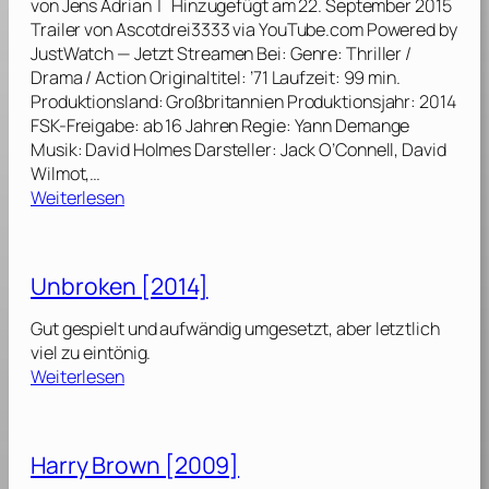
von Jens Adrian | Hinzugefügt am 22. September 2015
2
o
Trailer von Ascotdrei3333 via YouTube.com Powered by
0
n
JustWatch — Jetzt Streamen Bei: Genre: Thriller /
1
s
Drama / Action Originaltitel: ’71 Laufzeit: 99 min.
7
t
Produktionsland: Großbritannien Produktionsjahr: 2014
]
e
FSK-Freigabe: ab 16 Jahren Regie: Yann Demange
r
Musik: David Holmes Darsteller: Jack O’Connell, David
[
Wilmot,…
2
:
Weiterlesen
0
’
1
7
6
1
Unbroken [2014]
]
:
H
Gut gespielt und aufwändig umgesetzt, aber letztlich
i
viel zu eintönig.
n
:
Weiterlesen
t
U
e
n
r
b
Harry Brown [2009]
f
r
e