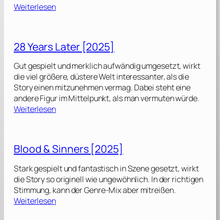
:
Weiterlesen
2
8
28 Years Later [2025]
Y
e
Gut gespielt und merklich aufwändig umgesetzt, wirkt
a
die viel größere, düstere Welt interessanter, als die
r
Story einen mitzunehmen vermag. Dabei steht eine
s
andere Figur im Mittelpunkt, als man vermuten würde.
L
:
Weiterlesen
a
2
t
8
e
Y
Blood & Sinners [2025]
r
e
:
a
Stark gespielt und fantastisch in Szene gesetzt, wirkt
T
r
die Story so originell wie ungewöhnlich. In der richtigen
h
s
Stimmung, kann der Genre-Mix aber mitreißen.
e
L
:
Weiterlesen
B
a
B
o
t