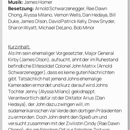
Musik:
James Horner
Besetzung:
Arnold Schwarzenegger, Rae Dawn
Chong, Alyssa Milano, Vernon Wells, Dan Hedaya, Bill
Duke, James Olson, David Patrick Kelly, Drew Snyder,
Sharon Wyatt, Michael DeLano, Bob Minor
Kurzinhalt:
Als ihn sein ehemaliger Vorgesetzter, Major General
Kirby (
James Olson
), aufsucht, ahnt der im Ruhestand
befindliche Elitesoldat Colonel John Matrix (
Arnold
Schwarzenegger
), dass es keine guten Nachrichten
gibt. Tatsächlich hat jemand Johns ehemalige
Kameraden ermordet und kurz darauf wird Johns
Tochter Jenny (
Alyssa Milano
) gekidnappt.
Verantwortlich dafür ist der Diktator Arius (
Dan
Hedaya
), der John dazu zwingen will, im
südamerikanischen Val Verde den dortigen Präsidenten
zu ermorden. Doch John dreht den Spieß um und
versucht zusammen mit der Zivilistin Cindy (
Rae Dawn
Chong
), die am falschen Ort zur falschen Zeit war,