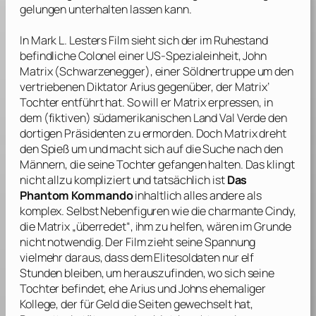
gelungen unterhalten lassen kann.
In
Mark L. Lesters
Film sieht sich der im Ruhestand
befindliche Colonel einer US-Spezialeinheit, John
Matrix (
Schwarzenegger
), einer Söldnertruppe um den
vertriebenen Diktator Arius gegenüber, der Matrix’
Tochter entführt hat. So will er Matrix erpressen, in
dem (fiktiven) südamerikanischen Land Val Verde den
dortigen Präsidenten zu ermorden. Doch Matrix dreht
den Spieß um und macht sich auf die Suche nach den
Männern, die seine Tochter gefangen halten. Das klingt
nicht allzu kompliziert und tatsächlich ist
Das
Phantom Kommando
inhaltlich alles andere als
komplex. Selbst Nebenfiguren wie die charmante Cindy,
die Matrix „überredet“, ihm zu helfen, wären im Grunde
nicht notwendig. Der Film zieht seine Spannung
vielmehr daraus, dass dem Elitesoldaten nur elf
Stunden bleiben, um herauszufinden, wo sich seine
Tochter befindet, ehe Arius und Johns ehemaliger
Kollege, der für Geld die Seiten gewechselt hat,