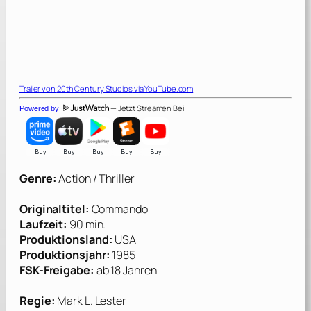
Trailer von
20th Century Studios
via YouTube.com
— Jetzt Streamen Bei:
Powered by
Genre:
Action / Thriller
Originaltitel:
Commando
Laufzeit:
90 min.
Produktionsland:
USA
Produktionsjahr:
1985
FSK-Freigabe:
ab 18 Jahren
Regie:
Mark L. Lester