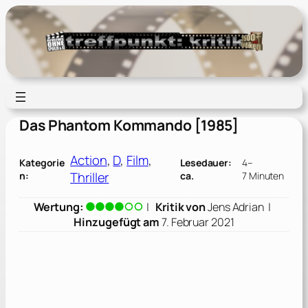
Zum
Inhalt
springen
Das Phantom Kommando [1985]
Action
, 
D
, 
Film
, 
Kategorie
Lesedauer:
4–
Thriller
n:
ca.
7 Minuten
Wertung:
|
Kritik von
Jens Adrian
|
Hinzugefügt am
7. Februar 2021