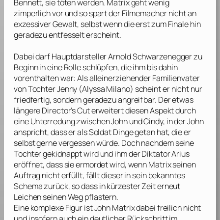
Bennett, sie töten werden. Matrix geht wenig
zimperlich vor und so spart der Filmemacher nicht an
exzessiver Gewalt, selbst wenn die erst zum Finale hin
geradezu entfesselt erscheint.
Dabei darf Hauptdarsteller
Arnold Schwarzenegger
zu
Beginn in eine Rolle schlüpfen, die ihm bis dahin
vorenthalten war: Als alleinerziehender Familienvater
von Tochter Jenny (
Alyssa Milano
) scheint er nicht nur
friedfertig, sondern geradezu angreifbar. Der etwas
längere Director’s Cut erweitert diesen Aspekt durch
eine Unterredung zwischen John und Cindy, in der John
anspricht, dass er als Soldat Dinge getan hat, die er
selbst gerne vergessen würde. Doch nachdem seine
Tochter gekidnappt wird und ihm der Diktator Arius
eröffnet, dass sie ermordet wird, wenn Matrix seinen
Auftrag nicht erfüllt, fällt dieser in sein bekanntes
Schema zurück, so dass in kürzester Zeit erneut
Leichen seinen Weg pflastern.
Eine komplexe Figur ist John Matrix dabei freilich nicht
und insofern auch ein deutlicher Rückschritt im