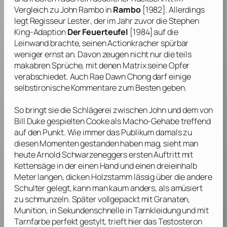
Vergleich zu John Rambo in
Rambo
[1982]. Allerdings
legt Regisseur
Lester
, der im Jahr zuvor die
Stephen
King
-Adaption
Der Feuerteufel
[1984] auf die
Leinwand brachte, seinen Actionkracher spürbar
weniger ernst an. Davon zeugen nicht nur die teils
makabren Sprüche, mit denen Matrix seine Opfer
verabschiedet. Auch
Rae Dawn Chong
darf einige
selbstironische Kommentare zum Besten geben.
So bringt sie die Schlägerei zwischen John und dem von
Bill Duke
gespielten Cooke als Macho-Gehabe treffend
auf den Punkt. Wie immer das Publikum damals zu
diesen Momenten gestanden haben mag, sieht man
heute
Arnold Schwarzeneggers
ersten Auftritt mit
Kettensäge in der einen Hand und einen dreieinhalb
Meter langen, dicken Holzstamm lässig über die andere
Schulter gelegt, kann man kaum anders, als amüsiert
zu schmunzeln. Später vollgepackt mit Granaten,
Munition, in Sekundenschnelle in Tarnkleidung und mit
Tarnfarbe perfekt gestylt, trieft hier das Testosteron