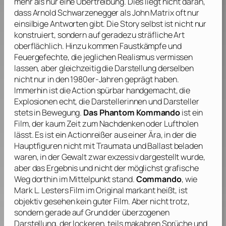
mehr als nur eine Übertreibung. Dies liegt nicht daran,
dass
Arnold Schwarzenegger
als John Matrix oft nur
einsilbige Antworten gibt. Die Story selbst ist nicht nur
konstruiert, sondern auf geradezu sträfliche Art
oberflächlich. Hinzu kommen Faustkämpfe und
Feuergefechte, die jeglichen Realismus vermissen
lassen, aber gleichzeitig die Darstellung derselben
nicht nur in den 1980er-Jahren geprägt haben.
Immerhin ist die Action spürbar handgemacht, die
Explosionen echt, die Darstellerinnen und Darsteller
stets in Bewegung.
Das Phantom Kommando
ist ein
Film, der kaum Zeit zum Nachdenken oder Luftholen
lässt. Es ist ein Actionreißer aus einer Ära, in der die
Hauptfiguren nicht mit Traumata und Ballast beladen
waren, in der Gewalt zwar exzessiv dargestellt wurde,
aber das Ergebnis und nicht der möglichst grafische
Weg dorthin im Mittelpunkt stand.
Commando
, wie
Mark L. Lesters
Film im Original markant heißt, ist
objektiv gesehen kein guter Film. Aber nicht trotz,
sondern gerade auf Grund der überzogenen
Darstellung, der lockeren, teils makabren Sprüche und