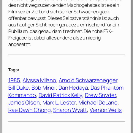
des nicht wegzudenkenden Machogehabes ist es ein
Film seiner Zeit und sich seiner Schwächen ganz
offenbar bewusst. Dieses Selbstverständnis ist auch
aus heutiger Sicht noch geradezu erfrischend für ein
Publikum, das genau damit rechnet. Die hohe FSK-
Freigabe ist dabei alles andere als zu niedrig
angesetzt.
Tags:
1985
, 
Alyssa Milano
, 
Arnold Schwarzenegger
, 
Bill Duke
, 
Bob Minor
, 
Dan Hedaya
, 
Das Phantom
Kommando
, 
David Patrick Kelly
, 
Drew Snyder
, 
James Olson
, 
Mark L. Lester
, 
Michael DeLano
, 
Rae Dawn Chong
, 
Sharon Wyatt
, 
Vernon Wells