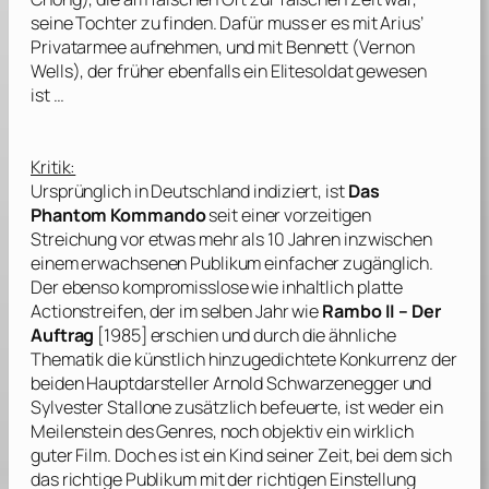
seine Tochter zu finden. Dafür muss er es mit Arius’
Privatarmee aufnehmen, und mit Bennett (
Vernon
Wells
), der früher ebenfalls ein Elitesoldat gewesen
ist …
Kritik:
Ursprünglich in Deutschland indiziert, ist
Das
Phantom Kommando
seit einer vorzeitigen
Streichung vor etwas mehr als 10 Jahren inzwischen
einem erwachsenen Publikum einfacher zugänglich.
Der ebenso kompromisslose wie inhaltlich platte
Actionstreifen, der im selben Jahr wie
Rambo II – Der
Auftrag
[1985] erschien und durch die ähnliche
Thematik die künstlich hinzugedichtete Konkurrenz der
beiden Hauptdarsteller
Arnold Schwarzenegger
und
Sylvester Stallone
zusätzlich befeuerte, ist weder ein
Meilenstein des Genres, noch objektiv ein wirklich
guter Film. Doch es ist ein Kind seiner Zeit, bei dem sich
das richtige Publikum mit der richtigen Einstellung