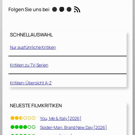
h
RSS-Feed
Instagram
Mastodon
Threads
Folgen Sie uns bei
a
n
t
o
SCHNELLAUSWAHL
m
K
Nur ausführliche Kritiken
o
m
m
Kritiken zu TV-Serien
a
n
Kritiken-Übersicht A-Z
d
o
[
1
NEUESTE FILMKRITIKEN
9
8
You, Me & Italy [2026]
5
Spider-Man: Brand New Day [2026]
]