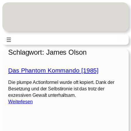
Zum
Inhalt
springen
Schlagwort:
James Olson
Das Phantom Kommando [1985]
Die plumpe Actionformel wurde oft kopiert. Dank der
Besetzung und der Selbstironie ist das trotz der
exzessiven Gewalt unterhaltsam.
:
Weiterlesen
D
a
s
P