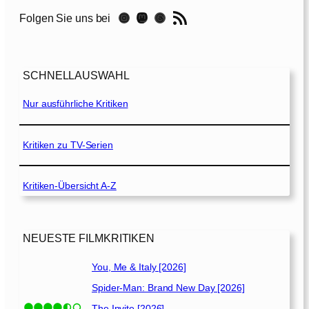
h
RSS-Feed
Instagram
Mastodon
Threads
Folgen Sie uns bei
a
n
t
o
SCHNELLAUSWAHL
m
K
Nur ausführliche Kritiken
o
m
m
Kritiken zu TV-Serien
a
n
Kritiken-Übersicht A-Z
d
o
[
1
NEUESTE FILMKRITIKEN
9
8
You, Me & Italy [2026]
5
Spider-Man: Brand New Day [2026]
]
The Invite [2026]