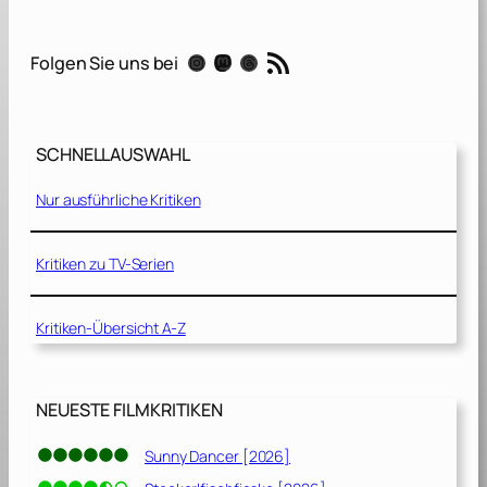
P
h
RSS-Feed
Instagram
Mastodon
Threads
Folgen Sie uns bei
a
n
t
o
SCHNELLAUSWAHL
m
K
Nur ausführliche Kritiken
o
m
m
Kritiken zu TV-Serien
a
n
Kritiken-Übersicht A-Z
d
o
[
1
NEUESTE FILMKRITIKEN
9
8
Sunny Dancer [2026]
5