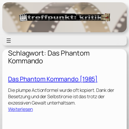
Zum
Inhalt
springen
Schlagwort:
Das Phantom
Kommando
Das Phantom Kommando [1985]
Die plumpe Actionformel wurde oft kopiert. Dank der
Besetzung und der Selbstironie ist das trotz der
exzessiven Gewalt unterhaltsam.
:
Weiterlesen
D
a
s