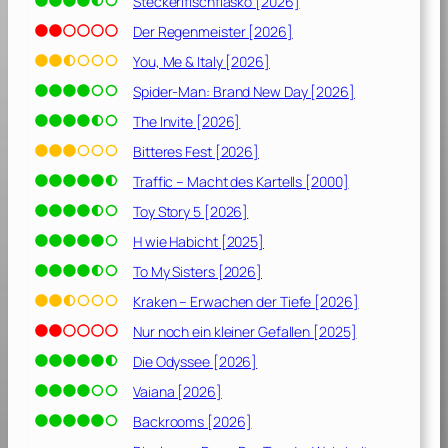
Steckerlfischfiasko [2026]
]
Der Regenmeister [2026]
You, Me & Italy [2026]
Spider-Man: Brand New Day [2026]
The Invite [2026]
Bitteres Fest [2026]
Traffic – Macht des Kartells [2000]
Toy Story 5 [2026]
H wie Habicht [2025]
To My Sisters [2026]
Kraken – Erwachen der Tiefe [2026]
Nur noch ein kleiner Gefallen [2025]
Die Odyssee [2026]
Vaiana [2026]
Backrooms [2026]