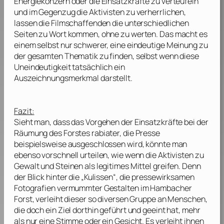
Energiekonzern oder die Einsatzkräfte zu verteufeln
und im Gegenzug die Aktivisten zu verherrlichen,
lassen die Filmschaffenden die unterschiedlichen
Seiten zu Wort kommen, ohne zu werten. Das macht es
einem selbst nur schwerer, eine eindeutige Meinung zu
der gesamten Thematik zu finden, selbst wenn diese
Uneindeutigkeit tatsächlich ein
Auszeichnungsmerkmal darstellt.
Fazit:
Sieht man, dass das Vorgehen der Einsatzkräfte bei der
Räumung des Forstes rabiater, die Presse
beispielsweise ausgeschlossen wird, könnte man
ebenso vorschnell urteilen, wie wenn die Aktivisten zu
Gewalt und Steinen als legitimes Mittel greifen. Denn
der Blick hinter die „Kulissen“, die pressewirksamen
Fotografien vermummter Gestalten im Hambacher
Forst, verleiht dieser so diversen Gruppe an Menschen,
die doch ein Ziel dorthin geführt und geeint hat, mehr
als nur eine Stimme oder ein Gesicht. Es verleiht ihnen