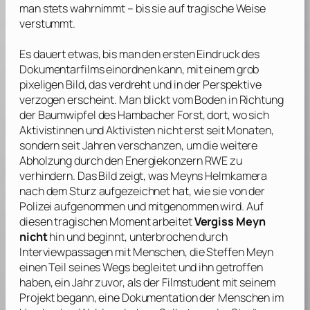
man stets wahrnimmt – bis sie auf tragische Weise
verstummt.
Es dauert etwas, bis man den ersten Eindruck des
Dokumentarfilms einordnen kann, mit einem grob
pixeligen Bild, das verdreht und in der Perspektive
verzogen erscheint. Man blickt vom Boden in Richtung
der Baumwipfel des Hambacher Forst, dort, wo sich
Aktivistinnen und Aktivisten nicht erst seit Monaten,
sondern seit Jahren verschanzen, um die weitere
Abholzung durch den Energiekonzern
RWE
zu
verhindern. Das Bild zeigt, was
Meyns
Helmkamera
nach dem Sturz aufgezeichnet hat, wie sie von der
Polizei aufgenommen und mitgenommen wird. Auf
diesen tragischen Moment arbeitet
Vergiss Meyn
nicht
hin und beginnt, unterbrochen durch
Interviewpassagen mit Menschen, die
Steffen Meyn
einen Teil seines Wegs begleitet und ihn getroffen
haben, ein Jahr zuvor, als der Filmstudent mit seinem
Projekt begann, eine Dokumentation der Menschen im