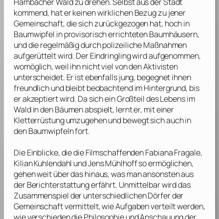
Hambacher Wald zu drehen. Selbst aus der Stadt
kommend, hat er keinen wirklichen Bezug zu jener
Gemeinschaft, die sich zurückgezogen hat, hoch in
Baumwipfel in provisorisch errichteten Baumhäusern,
und die regelmäßig durch polizeiliche Maßnahmen
aufgerüttelt wird. Der Eindringling wird aufgenommen,
womöglich, weil ihn nicht viel von den Aktivisten
unterscheidet. Er ist ebenfalls jung, begegnet ihnen
freundlich und bleibt beobachtend im Hintergrund, bis
er akzeptiert wird. Da sich ein Großteil des Lebens im
Wald in den Bäumen abspielt, lernt er, mit einer
Kletterrüstung umzugehen und bewegt sich auch in
den Baumwipfeln fort.
Die Einblicke, die die Filmschaffenden
Fabiana Fragale
,
Kilian Kuhlendahl
und
Jens Mühlhoff
so ermöglichen,
gehen weit über das hinaus, was man ansonsten aus
der Berichterstattung erfährt. Unmittelbar wird das
Zusammenspiel der unterschiedlichen Dörfer der
Gemeinschaft vermittelt, wie Aufgaben verteilt werden,
wie verschieden die Philosophie und Anschauung der