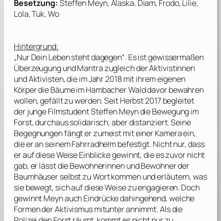
Besetzung:
Steffen Meyn, Alaska, Diam, Frodo, Lilie,
Lola, Tuk, Wo
Hintergrund:
„Nur Dein Leben steht dagegen“. Es ist gewissermaßen
Überzeugung und Mantra zugleich der Aktivistinnen
und Aktivisten, die im Jahr 2018 mit ihrem eigenen
Körper die Bäume im Hambacher Wald davor bewahren
wollen, gefällt zu werden. Seit Herbst 2017 begleitet
der junge Filmstudent
Steffen Meyn
die Bewegung im
Forst, durchaus solidarisch, aber distanziert. Seine
Begegnungen fängt er zumeist mit einer Kamera ein,
die er an seinem Fahrradhelm befestigt. Nicht nur, dass
er auf diese Weise Einblicke gewinnt, die es zuvor nicht
gab, er lässt die Bewohnerinnen und Bewohner der
Baumhäuser selbst zu Wort kommen und erläutern, was
sie bewegt, sich auf diese Weise zu engagieren. Doch
gewinnt
Meyn
auch Eindrücke dahingehend, welche
Formen der Aktivismus mitunter annimmt. Als die
Polizei den Forst räumt, kommt es nicht nur zu