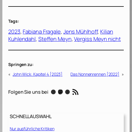
Tags:
2023
, 
Fabiana Fragale
, 
Jens Mühlhoff
, 
Kilian
Kuhlendahl
, 
Steffen Meyn
, 
Vergiss Meyn nicht
Springen zu:
«
John Wick: Kapitel 4 [2023]
Das Nonnenrennen [2022]
»
RSS-Feed
Instagram
Mastodon
Threads
Folgen Sie uns bei
SCHNELLAUSWAHL
Nur ausführliche Kritiken