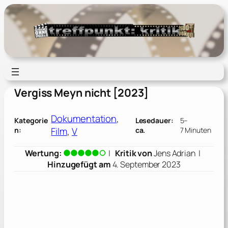
Zum
Inhalt
springen
Vergiss Meyn nicht [2023]
Dokumentation
, 
Kategorie
Lesedauer:
5–
Film
, 
V
n:
ca.
7 Minuten
Wertung:
|
Kritik von
Jens Adrian
|
Hinzugefügt am
4. September 2023