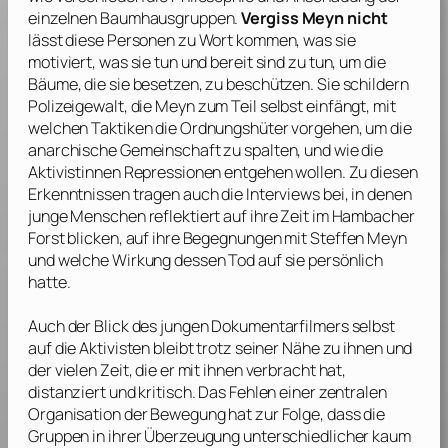
einzelnen Baumhausgruppen.
Vergiss Meyn nicht
lässt diese Personen zu Wort kommen, was sie
motiviert, was sie tun und bereit sind zu tun, um die
Bäume, die sie besetzen, zu beschützen. Sie schildern
Polizeigewalt, die
Meyn
zum Teil selbst einfängt, mit
welchen Taktiken die Ordnungshüter vorgehen, um die
anarchische Gemeinschaft zu spalten, und wie die
Aktivistinnen Repressionen entgehen wollen. Zu diesen
Erkenntnissen tragen auch die Interviews bei, in denen
junge Menschen reflektiert auf ihre Zeit im Hambacher
Forst blicken, auf ihre Begegnungen mit
Steffen Meyn
und welche Wirkung dessen Tod auf sie persönlich
hatte.
Auch der Blick des jungen Dokumentarfilmers selbst
auf die Aktivisten bleibt trotz seiner Nähe zu ihnen und
der vielen Zeit, die er mit ihnen verbracht hat,
distanziert und kritisch. Das Fehlen einer zentralen
Organisation der Bewegung hat zur Folge, dass die
Gruppen in ihrer Überzeugung unterschiedlicher kaum