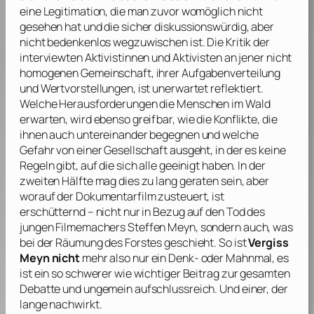
eine Legitimation, die man zuvor womöglich nicht
gesehen hat und die sicher diskussionswürdig, aber
nicht bedenkenlos wegzuwischen ist. Die Kritik der
interviewten Aktivistinnen und Aktivisten an jener nicht
homogenen Gemeinschaft, ihrer Aufgabenverteilung
und Wertvorstellungen, ist unerwartet reflektiert.
Welche Herausforderungen die Menschen im Wald
erwarten, wird ebenso greifbar, wie die Konflikte, die
ihnen auch untereinander begegnen und welche
Gefahr von einer Gesellschaft ausgeht, in der es keine
Regeln gibt, auf die sich alle geeinigt haben. In der
zweiten Hälfte mag dies zu lang geraten sein, aber
worauf der Dokumentarfilm zusteuert, ist
erschütternd – nicht nur in Bezug auf den Tod des
jungen Filmemachers
Steffen Meyn
, sondern auch, was
bei der Räumung des Forstes geschieht. So ist
Vergiss
Meyn nicht
mehr also nur ein Denk- oder Mahnmal, es
ist ein so schwerer wie wichtiger Beitrag zur gesamten
Debatte und ungemein aufschlussreich. Und einer, der
lange nachwirkt.