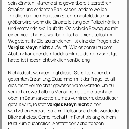
sein könnten. Manche sind gewaltbereit, zerstören
Straßen und errichten Barrikaden, andere wollen
friedlich bleiben. Es ist ein Spannungsfeld, das nur
größer wird, wenn die Einsatzleitung der Polizei höflich
und verständnisvoll auftritt. Ob sich die Bewegung mit
einer möglichen Gewaltbereitschaft nicht selbst im
Weg steht, ihr Ziel zu erreichen, ist eine der Fragen, die
Vergiss Meyn nicht
aufwirft. Wie es genau zu dem
Absturz kam, der den Tod des Filmstudenten zur Folge
hatte, ist indes nicht wirklich von Belang.
Nichtsdestoweniger liegt dieser Schatten über der
gesamten Erzählung. Zusammen mit der Frage, ob all
dies nicht vermeidbar gewesen wäre. Gerade, um zu
verstehen, weshalb es Menschen gibt, die sich hoch
oben im Baum anketten, um zu verhindern, dass dieser
gefällt wird, leistet
Vergiss Meyn nicht
einen
wertvollen Beitrag. So unmittelbar und direkt wurde der
Blick auf diese Gemeinschaft im Forst bislang keinem
Publikum zugänglich. Anstatt den abholzenden