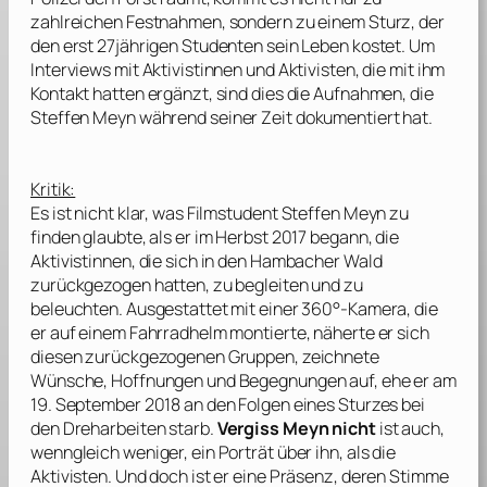
zahlreichen Festnahmen, sondern zu einem Sturz, der
den erst 27jährigen Studenten sein Leben kostet. Um
Interviews mit Aktivistinnen und Aktivisten, die mit ihm
Kontakt hatten ergänzt, sind dies die Aufnahmen, die
Steffen Meyn
während seiner Zeit dokumentiert hat.
Kritik:
Es ist nicht klar, was Filmstudent
Steffen Meyn
zu
finden glaubte, als er im Herbst 2017 begann, die
Aktivistinnen, die sich in den Hambacher Wald
zurückgezogen hatten, zu begleiten und zu
beleuchten. Ausgestattet mit einer 360°-Kamera, die
er auf einem Fahrradhelm montierte, näherte er sich
diesen zurückgezogenen Gruppen, zeichnete
Wünsche, Hoffnungen und Begegnungen auf, ehe er am
19. September 2018 an den Folgen eines Sturzes bei
den Dreharbeiten starb.
Vergiss Meyn nicht
ist auch,
wenngleich weniger, ein Porträt über ihn, als die
Aktivisten. Und doch ist er eine Präsenz, deren Stimme