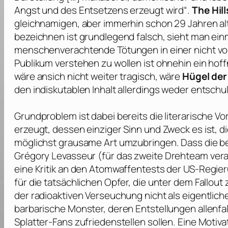
Angst und des Entsetzens erzeugt wird“.
The Hil
gleichnamigen, aber immerhin schon 29 Jahren al
bezeichnen ist grundlegend falsch, sieht man ein
menschenverachtende Tötungen in einer nicht vo
Publikum verstehen zu wollen ist ohnehin ein hof
wäre ansich nicht weiter tragisch, wäre
Hügel der
den indiskutablen Inhalt allerdings weder entschul
Grundproblem ist dabei bereits die literarische V
erzeugt, dessen einziger Sinn und Zweck es ist, d
möglichst grausame Art umzubringen. Dass die 
Grégory Levasseur
(für das zweite Drehteam vera
eine Kritik an den Atomwaffentests der US-Regieru
für die tatsächlichen Opfer, die unter dem Fallou
der radioaktiven Verseuchung nicht als eigentliche
barbarische Monster, deren Entstellungen allenfa
Splatter-Fans zufriedenstellen sollen. Eine Moti