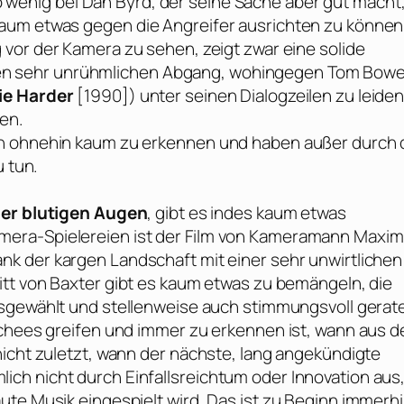
 wenig bei
Dan Byrd
, der seine Sache aber gut macht
aum etwas gegen die Angreifer ausrichten zu können
 vor der Kamera zu sehen, zeigt zwar eine solide
 einen sehr unrühmlichen Abgang, wohingegen
Tom Bowe
ie Harder
[1990]) unter seinen Dialogzeilen zu leide
gen.
en ohnehin kaum zu erkennen und haben außer durch 
u tun.
er blutigen Augen
, gibt es indes kaum etwas
era-Spielereien ist der Film von Kameramann
Maxim
k der kargen Landschaft mit einer sehr unwirtlichen
itt von
Baxter
gibt es kaum etwas zu bemängeln, die
sgewählt und stellenweise auch stimmungsvoll gerat
schees greifen und immer zu erkennen ist, wann aus d
nicht zuletzt, wann der nächste, lang angekündigte
ch nicht durch Einfallsreichtum oder Innovation aus
ute Musik eingespielt wird. Das ist zu Beginn immerh