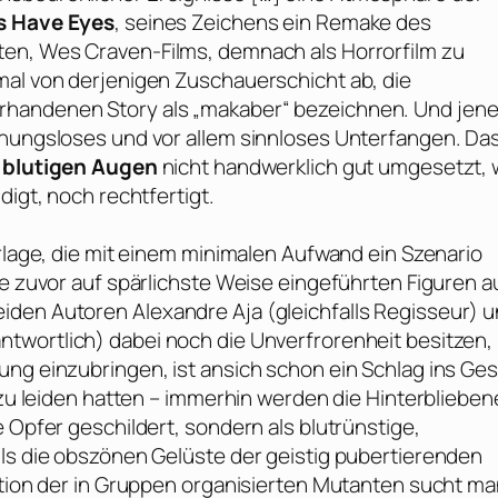
ls Have Eyes
, seines Zeichens ein Remake des
ten,
Wes Craven
-Films, demnach als Horrorfilm zu
mal von derjenigen Zuschauerschicht ab, die
rhandenen Story als „makaber“ bezeichnen. Und jen
fnungsloses und vor allem sinnloses Unterfangen. Da
 blutigen Augen
nicht handwerklich gut umgesetzt, 
digt, noch rechtfertigt.
orlage, die mit einem minimalen Aufwand ein Szenario
ie zuvor auf spärlichste Weise eingeführten Figuren a
beiden Autoren
Alexandre Aja
(gleichfalls Regisseur) 
ntwortlich) dabei noch die Unverfrorenheit besitzen,
ng einzubringen, ist ansich schon ein Schlag ins Ges
t zu leiden hatten – immerhin werden die Hinterbliebe
 Opfer geschildert, sondern als blutrünstige,
lls die obszönen Gelüste der geistig pubertierenden
vation der in Gruppen organisierten Mutanten sucht m