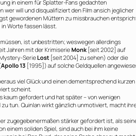
igung in einem für Splatter-Fans gedachten
wer will und disqualifiziert den Film ansich jeglicher
ngst gewordenen Müttern zu missbrauchen entsprich
in Worte fassen lässt.
n müssen, ist unbestritten; weswegen allerdings
it Jahren mit der Krimiserie
Monk
[seit 2002] auf
r Mystery-Serie
Lost
[seit 2004] zu sehen) oder die
(
Apollo 13
[1995]) auf solche Geldquellen angewiese
beraus viel Glück und einen dementsprechend kurzen
viert scheint.
lls kaum gefordert und hat später – von wenigen
 zu tun.
Quinlan
wirkt gänzlich unmotiviert, macht ihr
der zugegebenermaßen stärker gefordert ist, als sein
n einem soliden Spiel, sind auch bei ihm keine