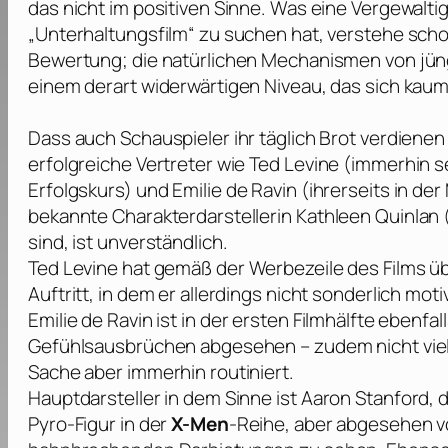
das nicht im positiven Sinne. Was eine Vergewalt
„Unterhaltungsfilm“ zu suchen hat, verstehe schon 
Bewertung; die natürlichen Mechanismen von jü
einem derart widerwärtigen Niveau, das sich kaum 
Dass auch Schauspieler ihr täglich Brot verdiene
erfolgreiche Vertreter wie
Ted Levine
(immerhin se
Erfolgskurs) und
Emilie de Ravin
(ihrerseits in de
bekannte Charakterdarstellerin
Kathleen Quinlan
sind, ist unverständlich.
Ted Levine
hat gemäß der Werbezeile des Films ü
Auftritt, in dem er allerdings nicht sonderlich moti
Emilie de Ravin
ist in der ersten Filmhälfte ebenfa
Gefühlsausbrüchen abgesehen – zudem nicht viel
Sache aber immerhin routiniert.
Hauptdarsteller in dem Sinne ist
Aaron Stanford
, 
Pyro-Figur in der
X-Men
-Reihe, aber abgesehen vo