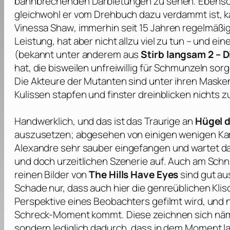
bahnbrechenden Darbietungen zu sehen. Ebenso
gleichwohl er vom Drehbuch dazu verdammt ist, k
Vinessa Shaw
, immerhin seit 15 Jahren regelmäßig
Leistung, hat aber nicht allzu viel zu tun – und
(bekannt unter anderem aus
Stirb langsam 2 – D
hat, die bisweilen unfreiwillig für Schmunzeln sor
Die Akteure der Mutanten sind unter ihren Mask
Kulissen stapfen und finster dreinblicken nichts z
Handwerklich, und das ist das Traurige an
Hügel d
auszusetzen; abgesehen von einigen wenigen Kam
Alexandre
sehr sauber eingefangen und wartet dan
und doch urzeitlichen Szenerie auf. Auch am Schn
reinen Bilder von
The Hills Have Eyes
sind gut au
Schade nur, dass auch hier die genreüblichen Kli
Perspektive eines Beobachters gefilmt wird, und 
Schreck-Moment kommt. Diese zeichnen sich nämli
sondern lediglich dadurch, dass in dem Moment la