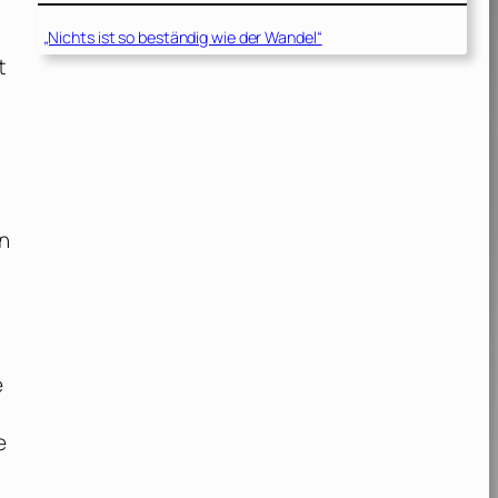
„Nichts ist so beständig wie der Wandel“
t
n
e
e