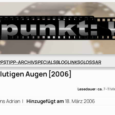
BLOG
GLOSSAR
PPS
TIPP-ARCHIV
SPECIALS
LINKS
 blutigen Augen [2006]
Lesedauer: ca.
7–11 M
ns Adrian
|
Hinzugefügt am
18. März 2006