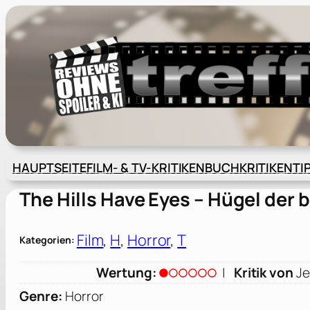
Zum
Inhalt
springen
HAUPTSEITE
FILM- & TV-KRITIKEN
BUCHKRITIKEN
TI
The Hills Have Eyes – Hügel der
Film
, 
H
, 
Horror
, 
T
Kategorien:
Wertung:
|
Kritik von
Je
Genre:
Horror