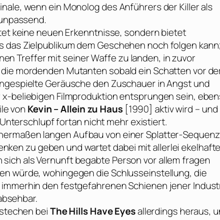
nale, wenn ein Monolog des Anführers der Killer als
e unpassend.
etet keine neuen Erkenntnisse, sondern bietet
ss das Zielpublikum dem Geschehen noch folgen kann
einen Treffer mit seiner Waffe zu landen, in zuvor
 die mordenden Mutanten sobald ein Schatten vor de
ingespielte Geräusche den Zuschauer in Angst und
 x-beliebigen Filmproduktion entsprungen sein, ebe
ile von
Kevin – Allein zu Haus
[1990] aktiv wird – und
 Unterschlupf fortan nicht mehr existiert.
nermaßen langen Aufbau von einer Splatter-Sequenz
en zu geben und wartet dabei mit allerlei ekelhafte
ich als Vernunft begabte Person vor allem fragen
en würde, wohingegen die Schlusseinstellung, die
 immerhin den festgefahrenen Schienen jener Indust
 absehbar.
 stechen bei
The Hills Have Eyes
allerdings heraus, 