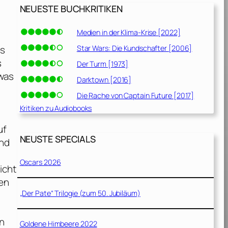
NEUESTE BUCHKRITIKEN
Medien in der Klima-Krise [2022]
Star Wars: Die Kundschafter [2006]
es
s
Der Turm [1973]
was
Darktown [2016]
Die Rache von Captain Future [2017]
Kritiken zu Audiobooks
uf
NEUSTE SPECIALS
und
Oscars 2026
icht
nen
„Der Pate“ Trilogie (zum 50. Jubiläum)
an
Goldene Himbeere 2022