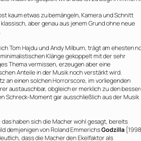
lbst kaum etwas zu bemängeln, Kamera und Schnitt
 klassisch, aber genau aus jenem Grund ohne neue
.
sich
Tom Hajdu
und
Andy Milburn
, trägt am ehesten n
 minimalistischen Klänge gekoppelt mit der sehr
iges Thema vermissen, erzeugen aber eine
chen Anteile in der Musik noch verstärkt wird.
z an einen solchen Horrorscore, im vorliegenden
erer austauschbar, obgleich er merklich zu den besse
en Schreck-Moment gar ausschließlich aus der Musik
 – das haben sich die Macher wohl gesagt, bereits
Bild demjenigen von
Roland Emmerichs
Godzilla
[1998
deutlich, dass die Macher den Ekelfaktor als