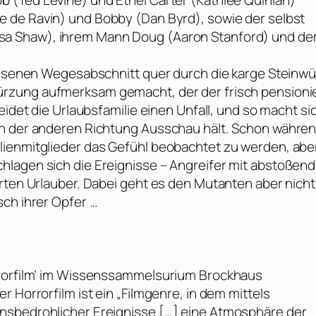
b (
Ted Levine
) und Ethel Carter (
Kathlee Quinlan
)
ie de Ravin
) und Bobby (
Dan Byrd
), sowie der selbst
sa Shaw
), ihrem Mann Doug (
Aaron Stanford
) und d
lassenen Wegesabschnitt quer durch die karge Steinw
kürzung aufmerksam gemacht, der der frisch pensioni
eidet die Urlaubsfamilie einen Unfall, und so macht si
in der anderen Richtung Ausschau hält. Schon währe
lienmitglieder das Gefühl beobachtet zu werden, abe
hlagen sich die Ereignisse – Angreifer mit abstoßen
erten Urlauber. Dabei geht es den Mutanten aber nicht
sch ihrer Opfer …
rrorfilm’ im Wissenssammelsurium
Brockhaus
 Horrorfilm ist ein „Filmgenre, in dem mittels
nsbedrohlicher Ereignisse […] eine Atmosphäre der