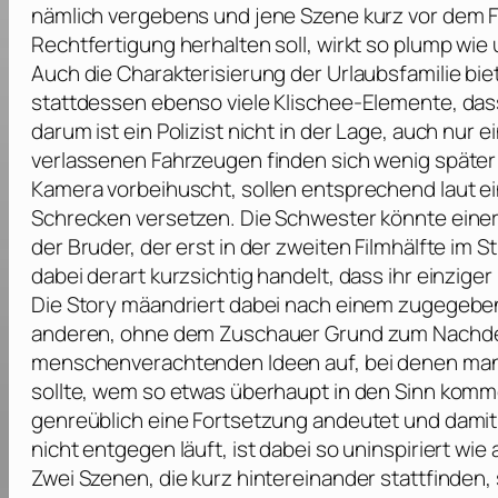
nämlich vergebens und jene Szene kurz vor dem Fi
Rechtfertigung herhalten soll, wirkt so plump wi
Auch die Charakterisierung der Urlaubsfamilie bi
stattdessen ebenso viele Klischee-Elemente, da
darum ist ein Polizist nicht in der Lage, auch nur 
verlassenen Fahrzeugen finden sich wenig später
Kamera vorbeihuscht, sollen entsprechend laut e
Schrecken versetzen. Die Schwester könnte einer
der Bruder, der erst in der zweiten Filmhälfte im St
dabei derart kurzsichtig handelt, dass ihr einziger
Die Story mäandriert dabei nach einem zugegebe
anderen, ohne dem Zuschauer Grund zum Nachdenk
menschenverachtenden Ideen auf, bei denen man s
sollte, wem so etwas überhaupt in den Sinn komm
genreüblich eine Fortsetzung andeutet und damit
nicht entgegen läuft, ist dabei so uninspiriert wie
Zwei Szenen, die kurz hintereinander stattfinden,