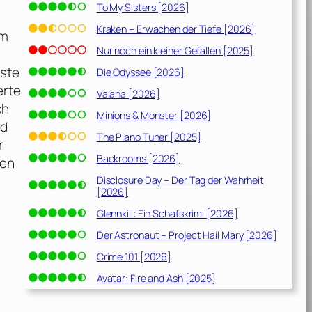
To My Sisters [2026]
Kraken – Erwachen der Tiefe [2026]
em
Nur noch ein kleiner Gefallen [2025]
üste
Die Odyssee [2026]
erte
Vaiana [2026]
ch
Minions & Monster [2026]
nd
The Piano Tuner [2025]
r
Backrooms [2026]
den
Disclosure Day – Der Tag der Wahrheit
[2026]
Glennkill: Ein Schafskrimi [2026]
Der Astronaut – Project Hail Mary [2026]
Crime 101 [2026]
Avatar: Fire and Ash [2025]