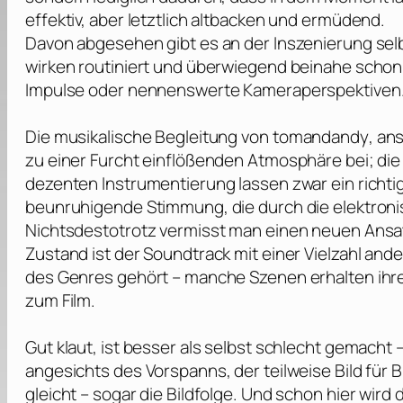
effektiv, aber letztlich altbacken und ermüdend.
Davon abgesehen gibt es an der Inszenierung se
wirken routiniert und überwiegend beinahe schon
Impulse oder nennenswerte Kameraperspektiven
Die musikalische Begleitung von
tomandandy
, an
zu einer Furcht einflößenden Atmosphäre bei; die
dezenten Instrumentierung lassen zwar ein richt
beunruhigende Stimmung, die durch die elektronis
Nichtsdestotrotz vermisst man einen neuen Ansat
Zustand ist der Soundtrack mit einer Vielzahl and
des Genres gehört – manche Szenen erhalten ihr
zum Film.
Gut klaut, ist besser als selbst schlecht gemacht
angesichts des Vorspanns, der teilweise Bild für 
gleicht – sogar die Bildfolge. Und schon hier wird 