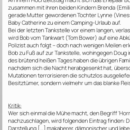
An ihrem Hochzeitstag macht sich das Ehepaar Bo
zusammen mit ihren beiden Kindern Brenda (
Emil
gerade Mutter gewordenen Tochter Lynne (
Vines
Baby Catherine zu einem Camping-Urlaub auf.
Bei der letzten Tankstelle vor einem langen, ver
wird Bob vom Tankwart (
Tom Bower
) auf eine Ab
Polizist auch folgt – doch nach wenigen Meilen erl
Bob zu Fuß auf zur Tankstelle, wohingegen Doug 
des brütend heißen Tages haben die übrigen Fami
nachdem sich die Nacht herabgesenkt hat, übersc
Mutationen terrorisieren die schutzlos ausgelief
Besitztümer, sondern vielmehr um das blanke Flei
Kritik:
Wer sich einmal die Mühe macht, den Begriff ’Ho
nachzuschlagen, wird folgenden Eintrag finden: Der
Darstellung […] makaberer, dämonischer und lebe