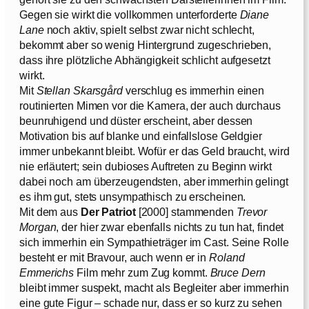
Gegen sie wirkt die vollkommen unterforderte
Diane
Lane
noch aktiv, spielt selbst zwar nicht schlecht,
bekommt aber so wenig Hintergrund zugeschrieben,
dass ihre plötzliche Abhängigkeit schlicht aufgesetzt
wirkt.
Mit
Stellan Skarsgård
verschlug es immerhin einen
routinierten Mimen vor die Kamera, der auch durchaus
beunruhigend und düster erscheint, aber dessen
Motivation bis auf blanke und einfallslose Geldgier
immer unbekannt bleibt. Wofür er das Geld braucht, wird
nie erläutert; sein dubioses Auftreten zu Beginn wirkt
dabei noch am überzeugendsten, aber immerhin gelingt
es ihm gut, stets unsympathisch zu erscheinen.
Mit dem aus
Der Patriot
[2000] stammenden
Trevor
Morgan
, der hier zwar ebenfalls nichts zu tun hat, findet
sich immerhin ein Sympathieträger im Cast. Seine Rolle
besteht er mit Bravour, auch wenn er in
Roland
Emmerichs
Film mehr zum Zug kommt.
Bruce Dern
bleibt immer suspekt, macht als Begleiter aber immerhin
eine gute Figur – schade nur, dass er so kurz zu sehen