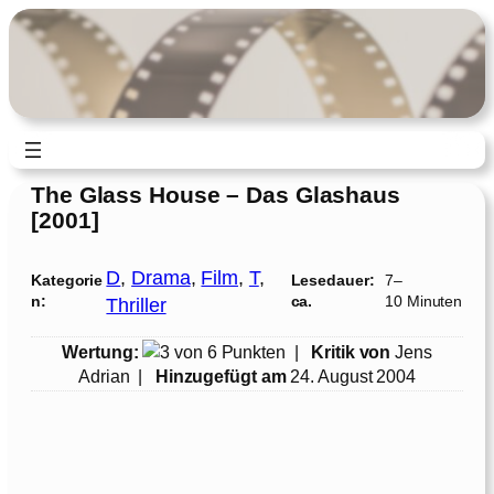
Zum
Inhalt
springen
The Glass House – Das Glashaus
[2001]
D
, 
Drama
, 
Film
, 
T
, 
Kategorie
Lesedauer:
7–
n:
ca.
10 Minuten
Thriller
Wertung:
|
Kritik von
Jens
Adrian
|
Hinzugefügt am
24. August 2004