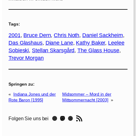
Tags:
2001
, 
Bruce Dern
, 
Chris Noth
, 
Daniel Sackheim
, 
Das Glashaus
, 
Diane Lane
, 
Kathy Baker
, 
Leelee
Sobieski
, 
Stellan Skarsgård
, 
The Glass House
, 
Trevor Morgan
Springen zu:
«
Indiana Jones und der
Midsommer – Mord in der
Rote Baron [1995]
Mittsommernacht [2003]
»
RSS-Feed
Instagram
Mastodon
Threads
Folgen Sie uns bei