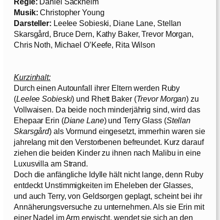
Regie:
Daniel Sackheim
Musik:
Christopher Young
Darsteller:
Leelee Sobieski, Diane Lane, Stellan
Skarsgård, Bruce Dern, Kathy Baker, Trevor Morgan,
Chris Noth, Michael O’Keefe, Rita Wilson
Kurzinhalt:
Durch einen Autounfall ihrer Eltern werden Ruby
(
Leelee Sobieski
) und Rhett Baker (
Trevor Morgan
) zu
Vollwaisen. Da beide noch minderjährig sind, wird das
Ehepaar Erin (
Diane Lane
) und Terry Glass (
Stellan
Skarsgård
) als Vormund eingesetzt, immerhin waren sie
jahrelang mit den Verstorbenen befreundet. Kurz darauf
ziehen die beiden Kinder zu ihnen nach Malibu in eine
Luxusvilla am Strand.
Doch die anfängliche Idylle hält nicht lange, denn Ruby
entdeckt Unstimmigkeiten im Eheleben der Glasses,
und auch Terry, von Geldsorgen geplagt, scheint bei ihr
Annäherungsversuche zu unternehmen. Als sie Erin mit
einer Nadel im Arm erwischt, wendet sie sich an den