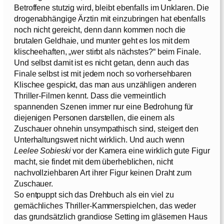
Betroffene stutzig wird, bleibt ebenfalls im Unklaren. Die
drogenabhängige Ärztin mit einzubringen hat ebenfalls
noch nicht gereicht, denn dann kommen noch die
brutalen Geldhaie, und munter geht es los mit dem
klischeehaften, „wer stirbt als nächstes?“ beim Finale.
Und selbst damit ist es nicht getan, denn auch das
Finale selbst ist mit jedem noch so vorhersehbaren
Klischee gespickt, das man aus unzähligen anderen
Thriller-Filmen kennt. Dass die vermeintlich
spannenden Szenen immer nur eine Bedrohung für
diejenigen Personen darstellen, die einem als
Zuschauer ohnehin unsympathisch sind, steigert den
Unterhaltungswert nicht wirklich. Und auch wenn
Leelee Sobieski
vor der Kamera eine wirklich gute Figur
macht, sie findet mit dem überheblichen, nicht
nachvollziehbaren Art ihrer Figur keinen Draht zum
Zuschauer.
So entpuppt sich das Drehbuch als ein viel zu
gemächliches Thriller-Kammerspielchen, das weder
das grundsätzlich grandiose Setting im gläsernen Haus