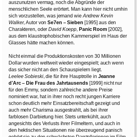
auszunutzen vermag, noch die Abgründe der
menschlichen Seele erörtert. Man kann hier nicht umhin
sich vorzustellen, was jemand wie
Andrew Kevin
Walker
, Autor von
Se7en – Sieben
[1995] aus den
Charakteren, oder
David Koepp
,
Panic Room
[2002],
aus dem klaustrophobischen Kammerspiel im Haus der
Glasses hätte machen können.
Nicht einmal die Produktionskosten von 30 Millionen
Dollar wurden weltweit wieder eingespielt; auch wenn
das sicher nicht an den Schauspielern liegt.
Leelee Sobieski
, die für ihre Hauptrolle in
Jeanne
d’Arc – Die Frau des Jahrtausends
[1999] nicht nur
für den Emmy, sondern zahlreiche andere Preise
nominiert war, hat in ihrer noch recht jungen Karriere
schon deutlich mehr Einsatzbereitschaft gezeigt und
auch mehr Charisma ausgestrahlt, als bei ihrer
farblosen Darbietung hier. Stets unterkühlt, auch
angesichts des Verlusts ihrer Filmeltern, und auch in
den hektischen Situationen nie überzeugend panisch
gehört sie zu den schwächsten Darstellerinnen im Film.