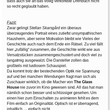
dass auch sie an das völlig verkorkste Drehbuch nicht
so recht geglaubt haben.
Fazit:
Zwar gelingt
Stellan Skarsgård
ein überaus
überzeugendes Portrait eines zutiefst unsympathischen
Hausherrn, aber seine Motivation bleibt wie Vieles der
Geschichte auch nach dem Ende ein Rätsel. Zu viel fällt
hier „zufällig“ zusammen, die Geschichte wirkt wie aus
Versatzstücken zusammengeschustert und doch viel zu
langatmig ausgewalzt. Die Darsteller zollen das
großteils mit lustlosem Schauspiel.
Da kommt trotz der bestechenden Optik nie Spannung
auf und bei manchen Wendungen fragt man sich als
Zuschauer wirklich, ob die Macher von
The Glass
House
nie zuvor im Kino gewesen sind. All das hat man
nämlich schon besser und schlüssiger gesehen. Um
einen hier zum Einschalten zu animieren fehlt es dem
Film einfach an Originalität. Optisch ist er überragend,
inhaltlich … einfach nicht.