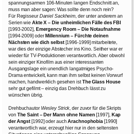
spannungsarmen 106-Minuten langen Endschnitt an,
muss man aber sagen: Was sollte denn noch rein?
Für Regisseur
Daniel Sackheim
, der unter anderem an
Serien wie
Akte X – Die unheimlichen Fälle des FBI
[1993-2002],
Emergency Room – Die Notaufnahme
[1994-2009] oder
Millennium – Fürchte deinen
Nächsten wie dich selbst
[1996-1999] mitarbeitete,
war dies der einzige Abstecher ins Kino. Seither war er
wieder für TV-Produktionen verantwortlich. Aber obwohl
sein einziger Kinofilm aus einer interessanten
Ausgangslage ein unendlich langatmiges Psycho-
Drama entwickelt, kann man ihm selbst keinen Vorwurf
machen, handwerklich gesehen ist
The Glass House
sehr gut gefilmt – einzig das Drehbuch lässt zu
wünschen übrig.
Drehbuchautor
Wesley Strick
, der zuvor für die Skripts
von
The Saint – Der Mann ohne Namen
[1997],
Kap
der Angst
[1992] oder auch
Arachnophobia
[1990]
verantwortlich war, erzeugt hier nur in den seltensten