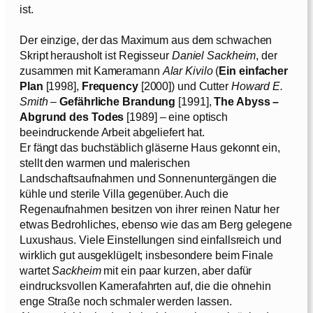
ist.
Der einzige, der das Maximum aus dem schwachen
Skript herausholt ist Regisseur
Daniel Sackheim
, der
zusammen mit Kameramann
Alar Kivilo
(
Ein einfacher
Plan
[1998],
Frequency
[2000]) und Cutter
Howard E.
Smith
–
Gefährliche Brandung
[1991],
The Abyss –
Abgrund des Todes
[1989] – eine optisch
beeindruckende Arbeit abgeliefert hat.
Er fängt das buchstäblich gläserne Haus gekonnt ein,
stellt den warmen und malerischen
Landschaftsaufnahmen und Sonnenuntergängen die
kühle und sterile Villa gegenüber. Auch die
Regenaufnahmen besitzen von ihrer reinen Natur her
etwas Bedrohliches, ebenso wie das am Berg gelegene
Luxushaus. Viele Einstellungen sind einfallsreich und
wirklich gut ausgeklügelt; insbesondere beim Finale
wartet
Sackheim
mit ein paar kurzen, aber dafür
eindrucksvollen Kamerafahrten auf, die die ohnehin
enge Straße noch schmaler werden lassen.