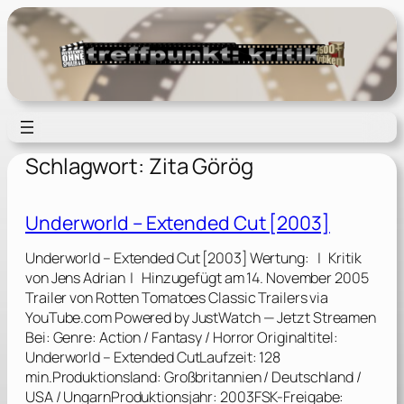
Zum
Inhalt
springen
Schlagwort:
Zita Görög
Underworld – Extended Cut [2003]
Underworld – Extended Cut [2003] Wertung: | Kritik
von Jens Adrian | Hinzugefügt am 14. November 2005
Trailer von Rotten Tomatoes Classic Trailers via
YouTube.com Powered by JustWatch — Jetzt Streamen
Bei: Genre: Action / Fantasy / Horror Originaltitel:
Underworld – Extended CutLaufzeit: 128
min.Produktionsland: Großbritannien / Deutschland /
USA / UngarnProduktionsjahr: 2003FSK-Freigabe: