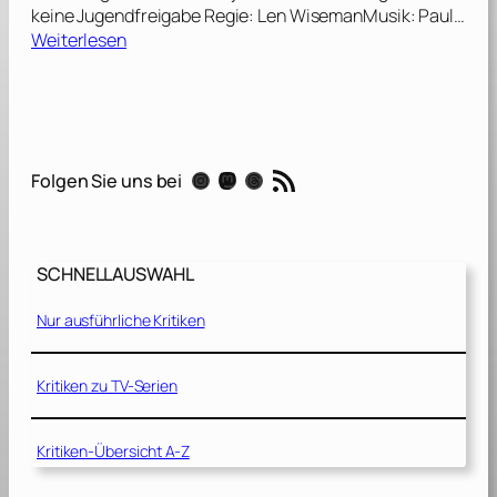
keine Jugendfreigabe Regie: Len WisemanMusik: Paul…
:
Weiterlesen
U
n
d
e
r
RSS-Feed
Instagram
Mastodon
Threads
Folgen Sie uns bei
w
o
r
l
SCHNELLAUSWAHL
d
–
Nur ausführliche Kritiken
E
x
t
Kritiken zu TV-Serien
e
n
Kritiken-Übersicht A-Z
d
e