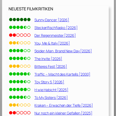
d
C
NEUESTE FILMKRITIKEN
u
t
Sunny Dancer [2026]
[
Steckerlfischfiasko [2026]
2
0
Der Regenmeister [2026]
0
You, Me & Italy [2026]
3
Spider-Man: Brand New Day [2026]
]
The Invite [2026]
Bitteres Fest [2026]
Traffic – Macht des Kartells [2000]
Toy Story 5 [2026]
H wie Habicht [2025]
To My Sisters [2026]
Kraken – Erwachen der Tiefe [2026]
Nur noch ein kleiner Gefallen [2025]