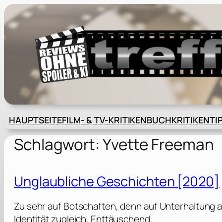
Zum
Inhalt
springen
HAUPTSEITE
FILM- & TV-KRITIKEN
BUCHKRITIKEN
TI
Schlagwort:
Yvette Freeman
Unglaubliche Geschichten [2020]
Zu sehr auf Botschaften, denn auf Unterhaltung a
Identität zugleich. Enttäuschend.