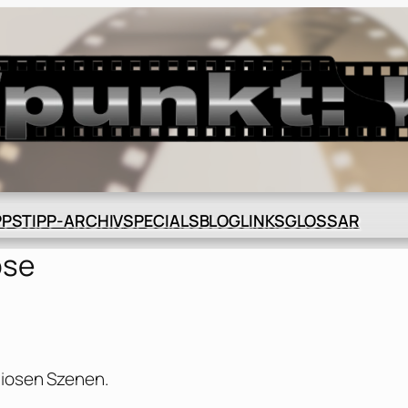
BLOG
GLOSSAR
PPS
TIPP-ARCHIV
SPECIALS
LINKS
pse
diosen Szenen.