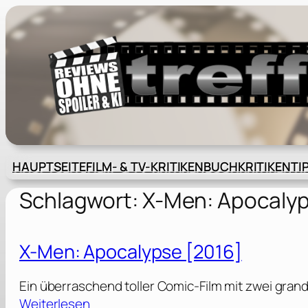
Zum
Inhalt
springen
HAUPTSEITE
FILM- & TV-KRITIKEN
BUCHKRITIKEN
TI
Schlagwort:
X-Men: Apocaly
X-Men: Apocalypse [2016]
Ein überraschend toller Comic-Film mit zwei gran
:
Weiterlesen