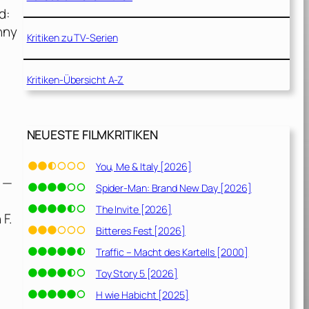
d:
nny
Kritiken zu TV-Serien
Kritiken-Übersicht A-Z
NEUESTE FILMKRITIKEN
You, Me & Italy [2026]
 —
Spider-Man: Brand New Day [2026]
The Invite [2026]
 F.
Bitteres Fest [2026]
Traffic – Macht des Kartells [2000]
Toy Story 5 [2026]
H wie Habicht [2025]