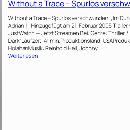
Without a Trace – Spurlos versch
–
h
S
o
Without a Trace – Spurlos verschwunden: „Im Dunk
p
u
Adrian | Hinzugefügt am 21. Februar 2005 Traile
u
t
JustWatch — Jetzt Streamen Bei: Genre: Thriller / D
r
a
Dark“Laufzeit: 41 min.Produktionsland: USAProduk
l
T
HolahanMusik: Reinhold Heil, Johnny…
o
r
:
Weiterlesen
s
a
W
v
c
i
e
e
t
r
–
h
s
S
o
c
p
u
h
u
t
w
r
a
u
l
T
n
o