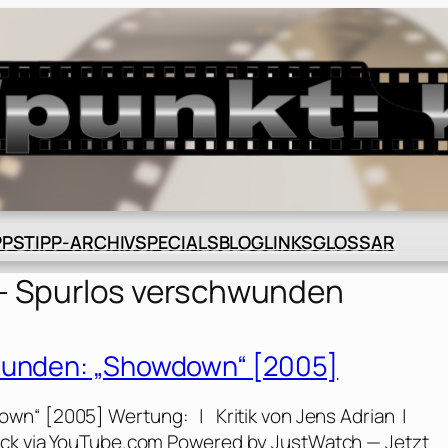
BLOG
GLOSSAR
PPS
TIPP-ARCHIV
SPECIALS
LINKS
 – Spurlos verschwunden
hwunden: „Showdown“ [2005]
own“ [2005] Wertung: | Kritik von Jens Adrian |
ack via YouTube.com Powered by JustWatch — Jetzt