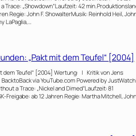
ut a Trace: „Showdown“Laufzeit: 42 min.Produktionslan
en Regie: John F. ShowalterMusik: Reinhold Heil, Joh
y LaPaglia,…
unden: „Pakt mit dem Teufel“ [2004]
t dem Teufel“ [2004] Wertung: | Kritik von Jens
von BacktoBack via YouTube.com Powered by JustWatch
Without a Trace: „Nickel and Dimed“Laufzeit: 81
-Freigabe: ab 12 Jahren Regie: Martha Mitchell, John