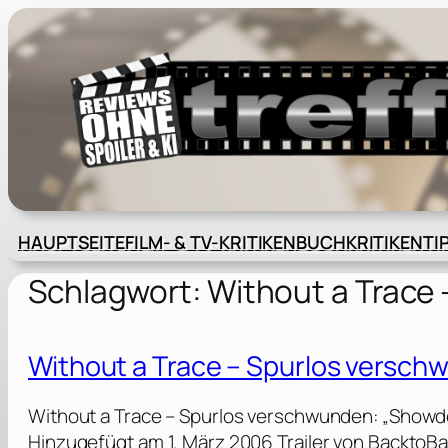
Zum
Inhalt
springen
HAUPTSEITE
FILM- & TV-KRITIKEN
BUCHKRITIKEN
TI
Schlagwort:
Without a Trace
Without a Trace – Spurlos versc
Without a Trace – Spurlos verschwunden: „Showd
Hinzugefügt am 1. März 2006 Trailer von BacktoB