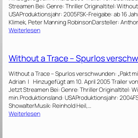
Streamen Bei: Genre: Thriller Originaltitel: Witho
USAProduktionsjahr: 2005FSK-Freigabe: ab 16 Jahr
Klimek, Peter Manning RobinsonDarsteller: Anthon
:
Weiterlesen
W
i
t
Without a Trace – Spurlos verschw
h
o
Without a Trace – Spurlos verschwunden: „Pakt mi
u
Adrian | Hinzugefügt am 10. April 2005 Trailer 
t
Jetzt Streamen Bei: Genre: Thriller Originaltitel: 
a
min.Produktionsland: USAProduktionsjahr: 2004FSK
T
ShowalterMusik: Reinhold Heil,…
r
:
Weiterlesen
a
W
c
i
e
t