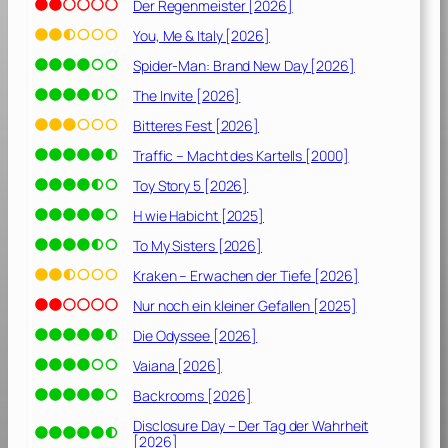
g
Der Regenmeister [2026]
d
You, Me & Italy [2026]
e
Spider-Man: Brand New Day [2026]
r
v
The Invite [2026]
e
Bitteres Fest [2026]
r
Traffic – Macht des Kartells [2000]
r
ü
Toy Story 5 [2026]
c
H wie Habicht [2025]
k
To My Sisters [2026]
t
e
Kraken – Erwachen der Tiefe [2026]
n
Nur noch ein kleiner Gefallen [2025]
M
r
Die Odyssee [2026]
s
Vaiana [2026]
.
Backrooms [2026]
S
Disclosure Day – Der Tag der Wahrheit
[2026]
t