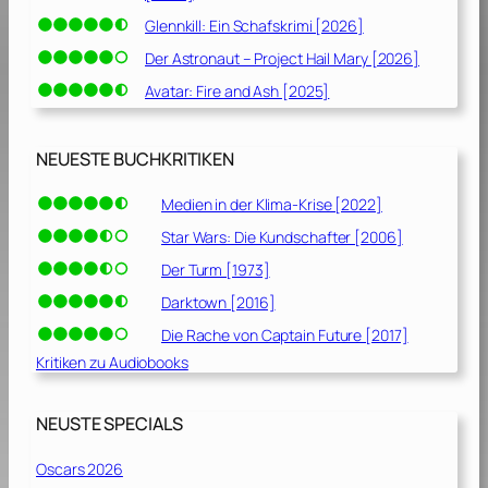
o
Glennkill: Ein Schafskrimi [2026]
n
Der Astronaut – Project Hail Mary [2026]
e
Avatar: Fire and Ash [2025]
[
1
9
NEUESTE BUCHKRITIKEN
8
6
Medien in der Klima-Krise [2022]
]
Star Wars: Die Kundschafter [2006]
Der Turm [1973]
Darktown [2016]
Die Rache von Captain Future [2017]
Kritiken zu Audiobooks
NEUSTE SPECIALS
Oscars 2026