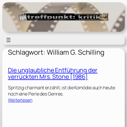
Zum
Inhalt
springen
Schlagwort:
William G. Schilling
Die unglaubliche Entführung der
verrückten Mrs. Stone [1986]
Spritzig charmant erzählt, ist die Komödie auch heute
noch eine Perle des Genres.
:
Weiterlesen
D
i
e
u