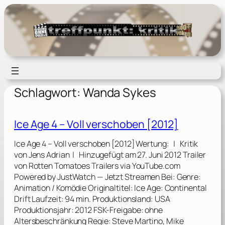
Zum
Inhalt
springen
Schlagwort:
Wanda Sykes
Ice Age 4 – Voll verschoben [2012]
Ice Age 4 – Voll verschoben [2012] Wertung: | Kritik
von Jens Adrian | Hinzugefügt am 27. Juni 2012 Trailer
von Rotten Tomatoes Trailers via YouTube.com
Powered by JustWatch — Jetzt Streamen Bei: Genre:
Animation / Komödie Originaltitel: Ice Age: Continental
Drift Laufzeit: 94 min. Produktionsland: USA
Produktionsjahr: 2012 FSK-Freigabe: ohne
Altersbeschränkung Regie: Steve Martino, Mike