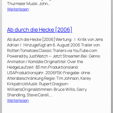
Thurmeier Musik: John…
:
Weiterlesen
I
c
e
Ab durch die Hecke [2006]
A
g
Ab durch die Hecke [2006] Wertung: | Kritik von Jens
e
Adrian | Hinzugefügt am 6. August 2006 Trailer von
4
Rotten Tomatoes Classic Trailers via YouTube.com
–
Powered by JustWatch — Jetzt Streamen Bei: Genre:
V
Animation / Komödie Originaltitel: Over the
o
HedgeLaufzeit: 83 min.Produktionsland:
l
USAProduktionsjahr: 2006FSK-Freigabe: ohne
l
Altersbeschränkung Regie: Tim Johnson, Karey
v
KirkpatrickMusik: Rupert Gregson-
e
WilliamsOriginalstimmen: Bruce Willis, Garry
r
Shandling, Steve Carell,…
s
:
Weiterlesen
c
A
h
b