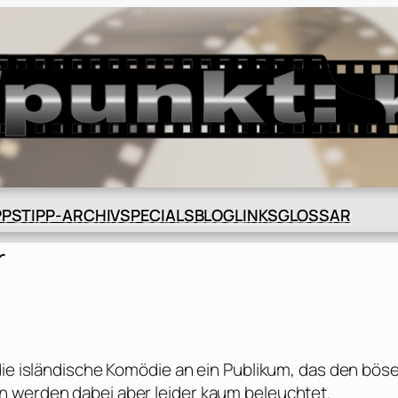
BLOG
GLOSSAR
PPS
TIPP-ARCHIV
SPECIALS
LINKS
r
die isländische Komödie an ein Publikum, das den bös
n werden dabei aber leider kaum beleuchtet.