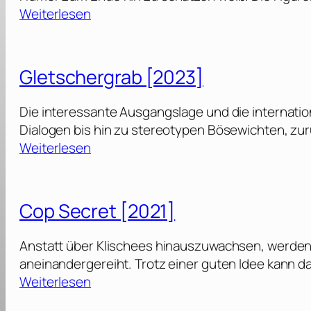
:
Weiterlesen
D
e
r
Gletschergrab [2023]
l
e
Die interessante Ausgangslage und die internatio
t
Dialogen bis hin zu stereotypen Bösewichten, zur
z
:
Weiterlesen
t
G
e
l
T
e
Cop Secret [2021]
a
t
k
s
Anstatt über Klischees hinauszuwachsen, werden
t
c
aneinandergereiht. Trotz einer guten Idee kann d
[
h
:
Weiterlesen
2
e
C
0
r