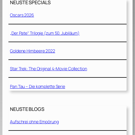
NEUSTE SPECIALS
9
9
Oscars 2026
0
]
„Der Pate“ Trilogie (zum 50. Jubiläum)
Goldene Himbeere 2022
Star Trek: The Original 4-Movie Collection
Pan Tau – Die komplette Serie
NEUSTE BLOGS
Aufschrei ohne Empörung