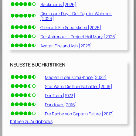
Backrooms [2026]
v
o
Disclosure Day – Der Tag der Wahrheit
[2026]
n
M
Glennkill: Ein Schafskrimi [2026]
i
Der Astronaut – Project Hail Mary [2026]
c
Avatar: Fire and Ash [2025]
h
a
e
NEUESTE BUCHKRITIKEN
l
C
Medien in der Klima-Krise [2022]
o
r
Star Wars: Die Kundschafter [2006]
l
Der Turm [1973]
e
Darktown [2016]
o
n
Die Rache von Captain Future [2017]
e
Kritiken zu Audiobooks
[
1