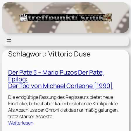
Zum
Inhalt
springen
Schlagwort:
Vittorio Duse
Der Pate 3 – Mario Puzos Der Pate,
Epilog:
Der Tod von Michael Corleone [1990]
Die endgültige Fassung des Regisseurs bietet neue
Einblicke, behebt aber kaum bestehende Kritikpunkte.
Als Abschluss der Chronik ist das nur mäßig gelungen,
trotz starker Aspekte.
:
Weiterlesen
D