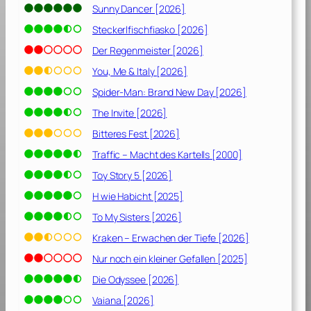
D
Sunny Dancer [2026]
e
Steckerlfischfiasko [2026]
r
P
Der Regenmeister [2026]
a
You, Me & Italy [2026]
t
Spider-Man: Brand New Day [2026]
e
,
The Invite [2026]
E
Bitteres Fest [2026]
p
Traffic – Macht des Kartells [2000]
i
l
Toy Story 5 [2026]
o
H wie Habicht [2025]
g
To My Sisters [2026]
:
D
Kraken – Erwachen der Tiefe [2026]
e
Nur noch ein kleiner Gefallen [2025]
r
T
Die Odyssee [2026]
o
Vaiana [2026]
d