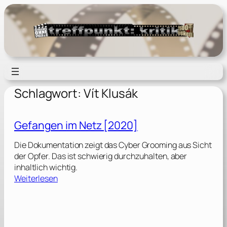
Zum
Inhalt
springen
Schlagwort:
Vít Klusák
Gefangen im Netz [2020]
Die Dokumentation zeigt das Cyber Grooming aus Sicht
der Opfer. Das ist schwierig durchzuhalten, aber
inhaltlich wichtig.
:
Weiterlesen
G
e
f
a