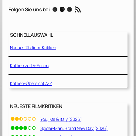
n
RSS-Feed
Instagram
Mastodon
Threads
Folgen Sie uns bei
g
e
n
i
SCHNELLAUSWAHL
m
N
Nur ausführliche Kritiken
e
t
z
Kritiken zu TV-Serien
[
2
Kritiken-Übersicht A-Z
0
2
0
]
NEUESTE FILMKRITIKEN
You, Me & Italy [2026]
Spider-Man: Brand New Day [2026]