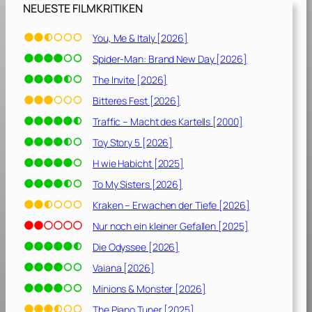
f
NEUESTE FILMKRITIKEN
t
a
You, Me & Italy [2026]
b
Spider-Man: Brand New Day [2026]
[
2
The Invite [2026]
0
Bitteres Fest [2026]
1
Traffic – Macht des Kartells [2000]
1
]
Toy Story 5 [2026]
H wie Habicht [2025]
To My Sisters [2026]
Kraken – Erwachen der Tiefe [2026]
Nur noch ein kleiner Gefallen [2025]
Die Odyssee [2026]
Vaiana [2026]
Minions & Monster [2026]
The Piano Tuner [2025]