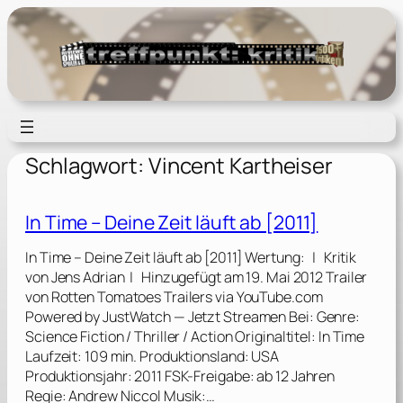
Zum
Inhalt
springen
Schlagwort:
Vincent Kartheiser
In Time – Deine Zeit läuft ab [2011]
In Time – Deine Zeit läuft ab [2011] Wertung: | Kritik
von Jens Adrian | Hinzugefügt am 19. Mai 2012 Trailer
von Rotten Tomatoes Trailers via YouTube.com
Powered by JustWatch — Jetzt Streamen Bei: Genre:
Science Fiction / Thriller / Action Originaltitel: In Time
Laufzeit: 109 min. Produktionsland: USA
Produktionsjahr: 2011 FSK-Freigabe: ab 12 Jahren
Regie: Andrew Niccol Musik:…