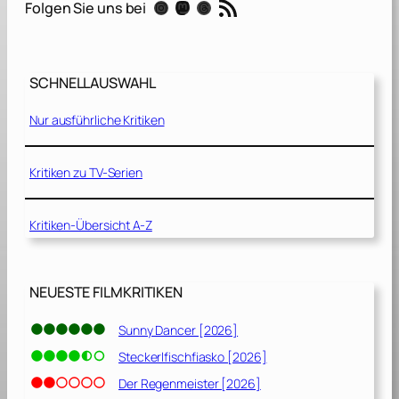
RSS-Feed
Instagram
Mastodon
Threads
Folgen Sie uns bei
c
a
l
L
SCHNELLAUSWAHL
i
m
Nur ausführliche Kritiken
i
t
[
Kritiken zu TV-Serien
2
0
Kritiken-Übersicht A-Z
0
0
]
NEUESTE FILMKRITIKEN
Sunny Dancer [2026]
Steckerlfischfiasko [2026]
Der Regenmeister [2026]