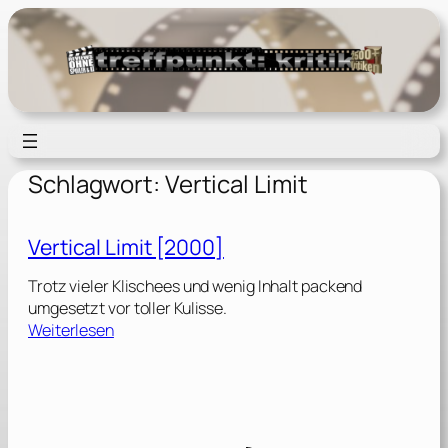
Zum
Inhalt
springen
Schlagwort:
Vertical Limit
Vertical Limit [2000]
Trotz vieler Klischees und wenig Inhalt packend
umgesetzt vor toller Kulisse.
:
Weiterlesen
V
e
r
t
i