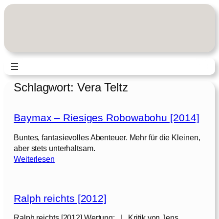
Zum
Inhalt
springen
Schlagwort:
Vera Teltz
Baymax – Riesiges Robowabohu [2014]
Buntes, fantasievolles Abenteuer. Mehr für die Kleinen,
aber stets unterhaltsam.
:
Weiterlesen
B
a
y
Ralph reichts [2012]
m
a
Ralph reichts [2012] Wertung: | Kritik von Jens