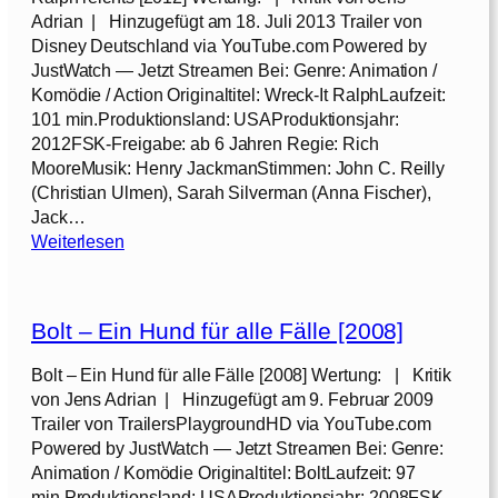
x
Adrian | Hinzugefügt am 18. Juli 2013 Trailer von
–
Disney Deutschland via YouTube.com Powered by
R
JustWatch — Jetzt Streamen Bei: Genre: Animation /
i
Komödie / Action Originaltitel: Wreck-It RalphLaufzeit:
e
101 min.Produktionsland: USAProduktionsjahr:
s
2012FSK-Freigabe: ab 6 Jahren Regie: Rich
i
MooreMusik: Henry JackmanStimmen: John C. Reilly
g
(Christian Ulmen), Sarah Silverman (Anna Fischer),
e
Jack…
s
:
Weiterlesen
R
R
o
a
b
l
o
Bolt – Ein Hund für alle Fälle [2008]
p
w
h
Bolt – Ein Hund für alle Fälle [2008] Wertung: | Kritik
a
r
von Jens Adrian | Hinzugefügt am 9. Februar 2009
b
e
Trailer von TrailersPlaygroundHD via YouTube.com
o
i
Powered by JustWatch — Jetzt Streamen Bei: Genre:
h
c
Animation / Komödie Originaltitel: BoltLaufzeit: 97
u
h
min.Produktionsland: USAProduktionsjahr: 2008FSK-