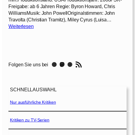
[
t
Freigabe: ab 6 Jahren Regie: Byron Howard, Chris
2
s
WilliamsMusik: John PowellOriginalstimmen: John
0
[
Travolta (Christian Tramitz), Miley Cyrus (Luisa…
1
2
:
Weiterlesen
4
0
B
]
1
o
2
l
]
t
–
RSS-Feed
Instagram
Mastodon
Threads
Folgen Sie uns bei
E
i
n
H
SCHNELLAUSWAHL
u
n
Nur ausführliche Kritiken
d
f
ü
Kritiken zu TV-Serien
r
a