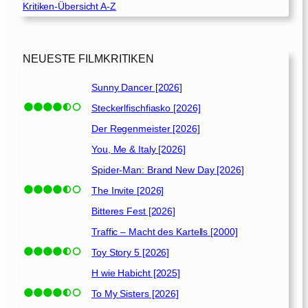
Kritiken-Übersicht A-Z
l
l
e
F
NEUESTE FILMKRITIKEN
ä
l
Sunny Dancer [2026]
l
Steckerlfischfiasko [2026]
e
[
Der Regenmeister [2026]
2
You, Me & Italy [2026]
0
Spider-Man: Brand New Day [2026]
0
8
The Invite [2026]
]
Bitteres Fest [2026]
Traffic – Macht des Kartells [2000]
Toy Story 5 [2026]
H wie Habicht [2025]
To My Sisters [2026]