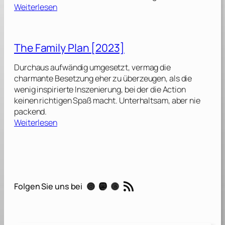
:
Weiterlesen
T
h
e
The Family Plan [2023]
F
a
Durchaus aufwändig umgesetzt, vermag die
m
charmante Besetzung eher zu überzeugen, als die
i
wenig inspirierte Inszenierung, bei der die Action
l
keinen richtigen Spaß macht. Unterhaltsam, aber nie
y
packend.
P
:
Weiterlesen
l
T
a
h
n
e
F
2
a
RSS-Feed
[
Instagram
Mastodon
Threads
Folgen Sie uns bei
m
2
i
0
l
2
y