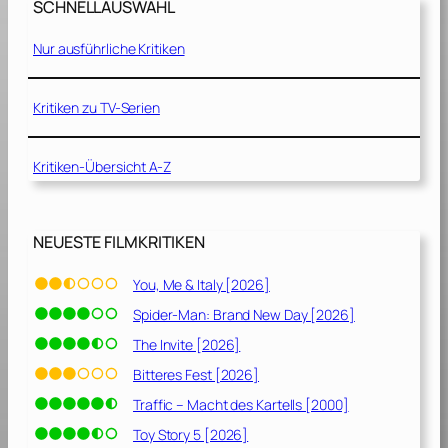
5
SCHNELLAUSWAHL
P
]
l
Nur ausführliche Kritiken
a
n
[
Kritiken zu TV-Serien
2
0
Kritiken-Übersicht A-Z
2
3
]
NEUESTE FILMKRITIKEN
You, Me & Italy [2026]
Spider-Man: Brand New Day [2026]
The Invite [2026]
Bitteres Fest [2026]
Traffic – Macht des Kartells [2000]
Toy Story 5 [2026]