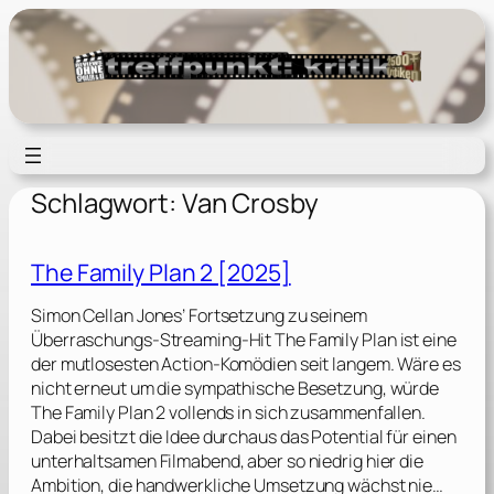
Zum
Inhalt
springen
Schlagwort:
Van Crosby
The Family Plan 2 [2025]
Simon Cellan Jones’ Fortsetzung zu seinem
Überraschungs-Streaming-Hit The Family Plan ist eine
der mutlosesten Action-Komödien seit langem. Wäre es
nicht erneut um die sympathische Besetzung, würde
The Family Plan 2 vollends in sich zusammenfallen.
Dabei besitzt die Idee durchaus das Potential für einen
unterhaltsamen Filmabend, aber so niedrig hier die
Ambition, die handwerkliche Umsetzung wächst nie…