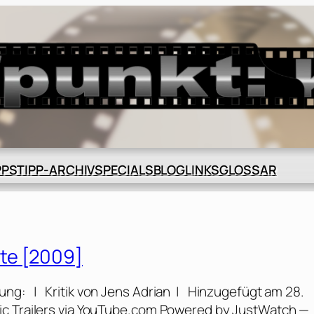
BLOG
GLOSSAR
PPS
TIPP-ARCHIV
SPECIALS
LINKS
te [2009]
ng: | Kritik von Jens Adrian | Hinzugefügt am 28.
ic Trailers via YouTube.com Powered by JustWatch —