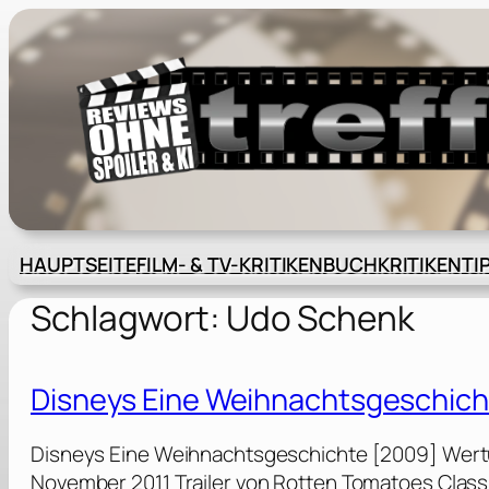
Zum
Inhalt
springen
HAUPTSEITE
FILM- & TV-KRITIKEN
BUCHKRITIKEN
TI
Schlagwort:
Udo Schenk
Disneys Eine Weihnachtsgeschich
Disneys Eine Weihnachtsgeschichte [2009] Wertu
November 2011 Trailer von Rotten Tomatoes Class