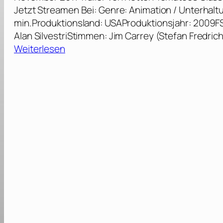
Jetzt Streamen Bei: Genre: Animation / Unterhaltun
min.Produktionsland: USAProduktionsjahr: 2009FS
Alan SilvestriStimmen: Jim Carrey (Stefan Fredri
:
Weiterlesen
D
i
s
n
e
y
s
E
i
n
e
W
e