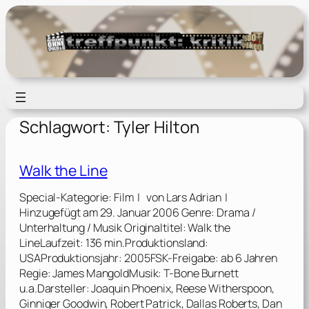
Zum
Inhalt
springen
Schlagwort:
Tyler Hilton
Walk the Line
Special-Kategorie: Film | von Lars Adrian |
Hinzugefügt am 29. Januar 2006 Genre: Drama /
Unterhaltung / Musik Originaltitel: Walk the
LineLaufzeit: 136 min.Produktionsland:
USAProduktionsjahr: 2005FSK-Freigabe: ab 6 Jahren
Regie: James MangoldMusik: T-Bone Burnett
u.a.Darsteller: Joaquin Phoenix, Reese Witherspoon,
Ginniger Goodwin, Robert Patrick, Dallas Roberts, Dan