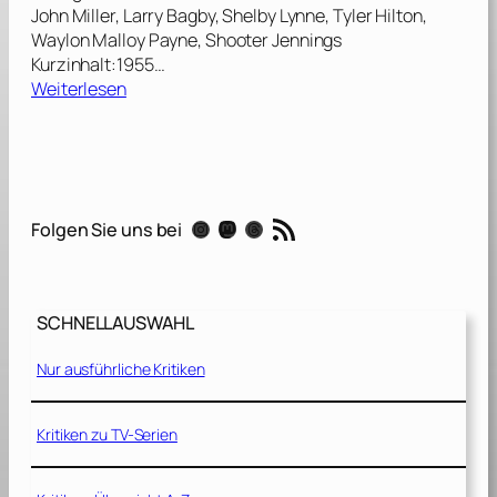
John Miller, Larry Bagby, Shelby Lynne, Tyler Hilton,
Waylon Malloy Payne, Shooter Jennings
Kurzinhalt:1955…
:
Weiterlesen
W
a
l
k
t
RSS-Feed
Instagram
Mastodon
Threads
Folgen Sie uns bei
h
e
L
i
SCHNELLAUSWAHL
n
e
Nur ausführliche Kritiken
Kritiken zu TV-Serien