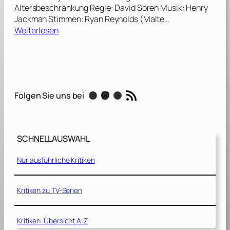
Altersbeschränkung Regie: David Soren Musik: Henry
Jackman Stimmen: Ryan Reynolds (Malte…
:
Weiterlesen
T
u
r
b
o
RSS-Feed
Instagram
Mastodon
Threads
Folgen Sie uns bei
–
K
l
e
SCHNELLAUSWAHL
i
n
Nur ausführliche Kritiken
e
S
c
Kritiken zu TV-Serien
h
n
Kritiken-Übersicht A-Z
e