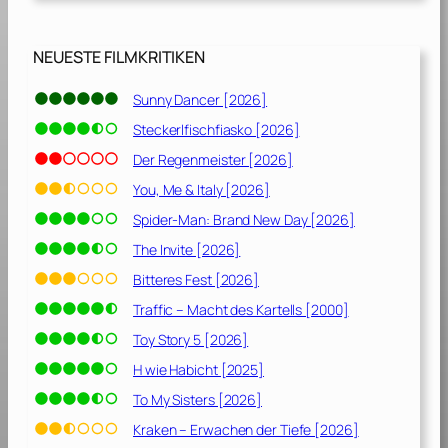
c
k
e
NEUESTE FILMKRITIKEN
,
g
Sunny Dancer [2026]
r
Steckerlfischfiasko [2026]
o
ß
Der Regenmeister [2026]
e
You, Me & Italy [2026]
r
Spider-Man: Brand New Day [2026]
T
r
The Invite [2026]
a
Bitteres Fest [2026]
u
Traffic – Macht des Kartells [2000]
m
[
Toy Story 5 [2026]
2
H wie Habicht [2025]
0
To My Sisters [2026]
1
3
Kraken – Erwachen der Tiefe [2026]
]