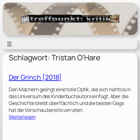
Zum
Inhalt
springen
Schlagwort:
Tristan O’Hare
Der Grinch [2018]
Den Machern gelingt eine tolle Optik, die sich nahtlos in
das Universum des Kinderbuchautors einfügt. Aber die
Geschichte bleibt oberflächlich und die besten Gags
hat die Vorschau bereits verraten.
:
Weiterlesen
D
e
r