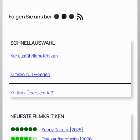
G
r
RSS-Feed
Instagram
Mastodon
Threads
Folgen Sie uns bei
i
n
c
h
SCHNELLAUSWAHL
[
2
Nur ausführliche Kritiken
0
1
8
Kritiken zu TV-Serien
]
Kritiken-Übersicht A-Z
NEUESTE FILMKRITIKEN
Sunny Dancer [2026]
Steckerlfischfiasko [2026]