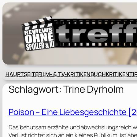
Zum
Inhalt
springen
HAUPTSEITE
FILM- & TV-KRITIKEN
BUCHKRITIKEN
TI
Schlagwort:
Trine Dyrholm
Poison – Eine Liebesgeschichte [
Das behutsam erzählte und abwechslungsreich wi
Verlust richtet sich an ein kleines Publikum, ist 