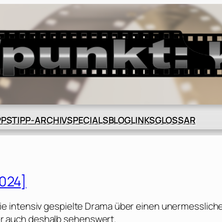
BLOG
GLOSSAR
PPS
TIPP-ARCHIV
SPECIALS
LINKS
2024]
e intensiv gespielte Drama über einen unermesslich
aber auch deshalb sehenswert.