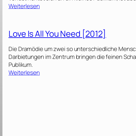
:
Weiterlesen
P
o
i
Love Is All You Need [2012]
s
o
Die Dramödie um zwei so unterschiedliche Menschen
n
Darbietungen im Zentrum bringen die feinen Schat
Publikum.
–
:
Weiterlesen
E
L
i
o
n
v
e
e
L
I
i
s
e
A
b
l