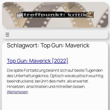
Zum
Inhalt
springen
Schlagwort:
Top Gun: Maverick
Top Gun: Maverick [2022]
Die späte Fortsetzung besinnt sich auf beste Tugenden
des Unterhaltungskinos. Optisch wie akustisch wuchtig
beeindruckend, berührt dies mehr, als erwartet.
Hinsetzen, anschnallen und mitreißen lassen.
:
Weiterlesen
T
o
p