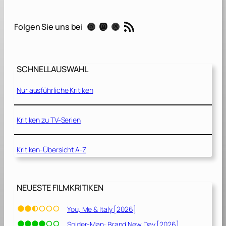
G
u
RSS-Feed
Instagram
Mastodon
Threads
Folgen Sie uns bei
n
:
M
a
SCHNELLAUSWAHL
v
e
Nur ausführliche Kritiken
r
i
c
Kritiken zu TV-Serien
k
[
Kritiken-Übersicht A-Z
2
0
2
2
NEUESTE FILMKRITIKEN
]
You, Me & Italy [2026]
Spider-Man: Brand New Day [2026]