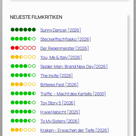
[
1
9
NEUESTE FILMKRITIKEN
9
7
Sunny Dancer [2026]
]
Steckerlfischfiasko [2026]
Der Regenmeister [2026]
You, Me & Italy [2026]
Spider-Man: Brand New Day [2026]
The Invite [2026]
Bitteres Fest [2026]
Traffic – Macht des Kartells [2000]
Toy Story 5 [2026]
H wie Habicht [2025]
To My Sisters [2026]
Kraken – Erwachen der Tiefe [2026]