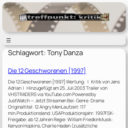
Zum
Inhalt
springen
Schlagwort:
Tony Danza
Die 12 Geschworenen [1997]
Die 12 Geschworenen [1997] Wertung: | Kritik von Jens
Adrian | Hinzugefügt am 25. Juli 2003 Trailer von
VHSTRADERS via YouTube.com Powered by
JustWatch — Jetzt Streamen Bei: Genre: Drama
Originaltitel: 12 Angry MenLaufzeit: 117
min.Produktionsland: USAProduktionsjahr: 1997FSK-
Freigabe: ab 12 Jahren Regie: William FriedkinMusik:
Kenyon Hopkins, Charlie Haden (zusätzliche