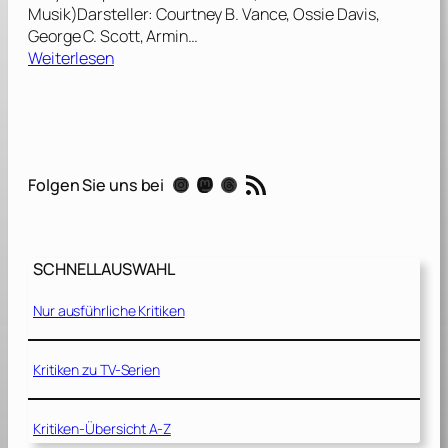
Musik)Darsteller: Courtney B. Vance, Ossie Davis,
George C. Scott, Armin…
:
Weiterlesen
D
i
e
1
2
RSS-Feed
Instagram
Mastodon
Threads
Folgen Sie uns bei
G
e
s
c
SCHNELLAUSWAHL
h
w
Nur ausführliche Kritiken
o
r
e
Kritiken zu TV-Serien
n
e
Kritiken-Übersicht A-Z
n