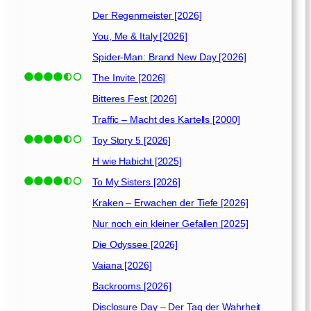
t
e
Der Regenmeister [2026]
i
You, Me & Italy [2026]
n
Spider-Man: Brand New Day [2026]
e
G
The Invite [2026]
e
Bitteres Fest [2026]
s
Traffic – Macht des Kartells [2000]
c
h
Toy Story 5 [2026]
i
H wie Habicht [2025]
c
To My Sisters [2026]
h
t
Kraken – Erwachen der Tiefe [2026]
e
Nur noch ein kleiner Gefallen [2025]
[
2
Die Odyssee [2026]
0
Vaiana [2026]
1
Backrooms [2026]
9
]
Disclosure Day – Der Tag der Wahrheit