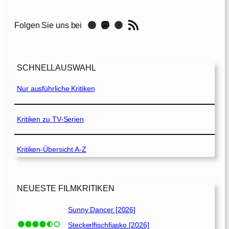
M
o
RSS-Feed
Instagram
Mastodon
Threads
Folgen Sie uns bei
r
t
u
a
SCHNELLAUSWAHL
r
y
Nur ausführliche Kritiken
–
J
Kritiken zu TV-Serien
e
d
Kritiken-Übersicht A-Z
e
r
T
o
NEUESTE FILMKRITIKEN
d
h
Sunny Dancer [2026]
a
Steckerlfischfiasko [2026]