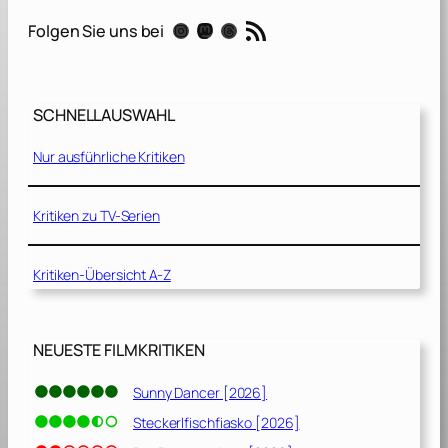
f
RSS-Feed
Instagram
Mastodon
Threads
Folgen Sie uns bei
P
l
a
y
SCHNELLAUSWAHL
–
Nur ausführliche Kritiken
D
e
r
Kritiken zu TV-Serien
W
e
Kritiken-Übersicht A-Z
g
z
u
r
NEUESTE FILMKRITIKEN
ü
c
Sunny Dancer [2026]
k
Steckerlfischfiasko [2026]
[