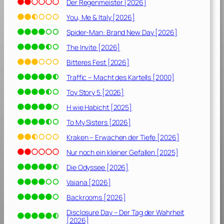
2
Der Regenmeister [2026]
0
You, Me & Italy [2026]
2
Spider-Man: Brand New Day [2026]
0
]
The Invite [2026]
Bitteres Fest [2026]
Traffic – Macht des Kartells [2000]
Toy Story 5 [2026]
H wie Habicht [2025]
To My Sisters [2026]
Kraken – Erwachen der Tiefe [2026]
Nur noch ein kleiner Gefallen [2025]
Die Odyssee [2026]
Vaiana [2026]
Backrooms [2026]
Disclosure Day – Der Tag der Wahrheit
[2026]