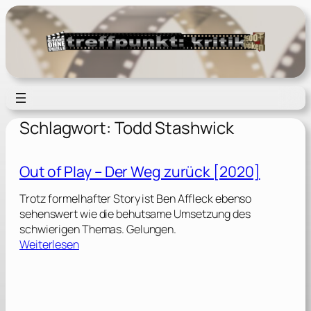
Zum
Inhalt
springen
Schlagwort:
Todd Stashwick
Out of Play – Der Weg zurück [2020]
Trotz formelhafter Story ist Ben Affleck ebenso
sehenswert wie die behutsame Umsetzung des
schwierigen Themas. Gelungen.
:
Weiterlesen
O
u
t
o