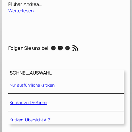
Pluhar, Andrea…
:
Weiterlesen
D
a
s
E
n
RSS-Feed
Instagram
Mastodon
Threads
Folgen Sie uns bei
d
e
i
s
SCHNELLAUSWAHL
t
m
Nur ausführliche Kritiken
e
i
n
Kritiken zu TV-Serien
A
n
Kritiken-Übersicht A-Z
f
a