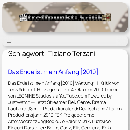
Zum
Inhalt
springen
Schlagwort:
Tiziano Terzani
Das Ende ist mein Anfang [2010]
Das Ende ist mein Anfang [2010] Wertung: | Kritik von
Jens Adrian | Hinzugefügt am 4. Oktober 2010 Trailer
von LEONINE Studios via YouTube.com Powered by
JustWatch — Jetzt Streamen Bei: Genre: Drama
Laufzeit: 98 min. Produktionsland: Deutschland / Italien
Produktionsjahr: 2010 FSK-Freigabe: ohne
Altersbegrenzung Regie: Jo Baier Musik: Ludovico
Einaudi Darsteller: Bruno Ganz, Elio Germano, Erika