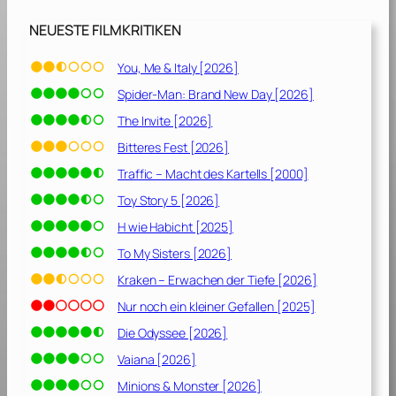
n
g
NEUESTE FILMKRITIKEN
[
2
You, Me & Italy [2026]
0
Spider-Man: Brand New Day [2026]
1
0
The Invite [2026]
]
Bitteres Fest [2026]
Traffic – Macht des Kartells [2000]
Toy Story 5 [2026]
H wie Habicht [2025]
To My Sisters [2026]
Kraken – Erwachen der Tiefe [2026]
Nur noch ein kleiner Gefallen [2025]
Die Odyssee [2026]
Vaiana [2026]
Minions & Monster [2026]