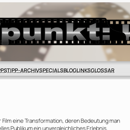
BLOG
GLOSSAR
PPS
TIPP-ARCHIV
SPECIALS
LINKS
 der Film eine Transformation, deren Bedeutung man
elles Publikum ein unvergleichliches Erlebnis.