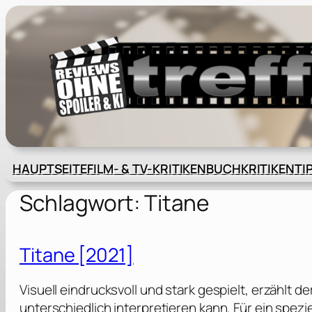
Zum
Inhalt
springen
HAUPTSEITE
FILM- & TV-KRITIKEN
BUCHKRITIKEN
TI
Schlagwort:
Titane
Titane [2021]
Visuell eindrucksvoll und stark gespielt, erzählt
unterschiedlich interpretieren kann. Für ein spezi