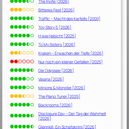
0
The Invite [2026]
]
Bitteres Fest [2026]
Traffic – Macht des Kartells [2000]
Toy Story 5 [2026]
H wie Habicht [2025]
To My Sisters [2026]
Kraken – Erwachen der Tiefe [2026]
Nur noch ein kleiner Gefallen [2025]
Die Odyssee [2026]
Vaiana [2026]
Minions & Monster [2026]
The Piano Tuner [2025]
Backrooms [2026]
Disclosure Day – Der Tag der Wahrheit
[2026]
Glennkill: Ein Schafskrimi [2026]