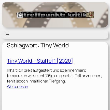
Zum
Inhalt
springen
Schlagwort:
Tiny World
Tiny World – Staffel 1 [2020]
Inhaltlich breit aufgestellt und so einnehmend
temporeich wie leichtfüßig umgesetzt. Toll anzusehen,
fehlt jedoch inhaltlicher Tiefgang.
:
Weiterlesen
T
i
n
y