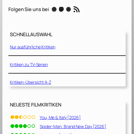
W
RSS-Feed
Instagram
Mastodon
Threads
Folgen Sie uns bei
o
r
l
d
SCHNELLAUSWAHL
–
Nur ausführliche Kritiken
S
t
a
Kritiken zu TV-Serien
f
f
Kritiken-Übersicht A-Z
e
l
1
NEUESTE FILMKRITIKEN
[
2
You, Me & Italy [2026]
0
Spider-Man: Brand New Day [2026]
2