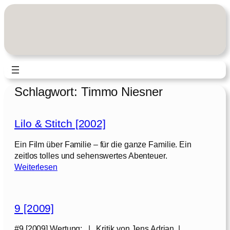
Zum
Inhalt
springen
Schlagwort:
Timmo Niesner
Lilo & Stitch [2002]
Ein Film über Familie – für die ganze Familie. Ein
zeitlos tolles und sehenswertes Abenteuer.
:
Weiterlesen
L
i
l
9 [2009]
o
#9 [2009] Wertung: | Kritik von Jens Adrian |