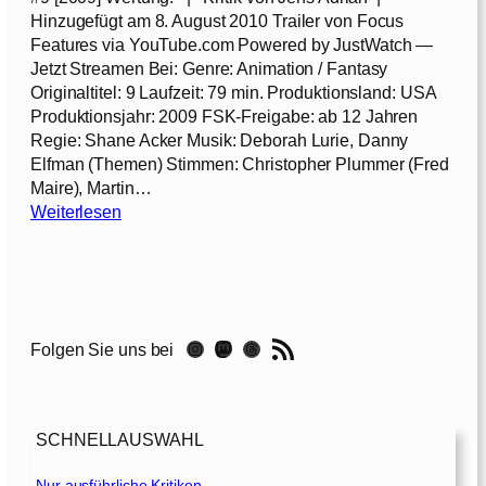
&
Hinzugefügt am 8. August 2010 Trailer von Focus
S
Features via YouTube.com Powered by JustWatch —
t
Jetzt Streamen Bei: Genre: Animation / Fantasy
i
Originaltitel: 9 Laufzeit: 79 min. Produktionsland: USA
t
Produktionsjahr: 2009 FSK-Freigabe: ab 12 Jahren
c
Regie: Shane Acker Musik: Deborah Lurie, Danny
h
Elfman (Themen) Stimmen: Christopher Plummer (Fred
[
Maire), Martin…
2
:
Weiterlesen
0
9
0
[
2
2
]
0
0
RSS-Feed
Instagram
Mastodon
Threads
Folgen Sie uns bei
9
]
SCHNELLAUSWAHL
Nur ausführliche Kritiken