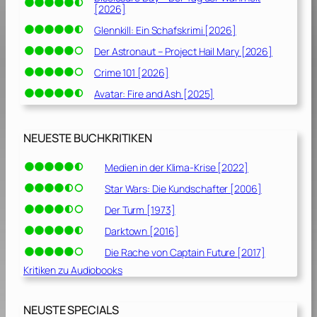
t
[2026]
[
Glennkill: Ein Schafskrimi [2026]
2
0
Der Astronaut – Project Hail Mary [2026]
2
Crime 101 [2026]
2
Avatar: Fire and Ash [2025]
]
NEUESTE BUCHKRITIKEN
Medien in der Klima-Krise [2022]
Star Wars: Die Kundschafter [2006]
Der Turm [1973]
Darktown [2016]
Die Rache von Captain Future [2017]
Kritiken zu Audiobooks
NEUSTE SPECIALS