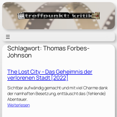
Zum
Inhalt
springen
Schlagwort:
Thomas Forbes-
Johnson
The Lost City – Das Geheimnis der
verlorenen Stadt [2022]
Sichtbar aufwändig gemacht und mit viel Charme dank
der namhaften Besetzung, enttäuscht das (fehlende)
Abenteuer.
:
Weiterlesen
T
h