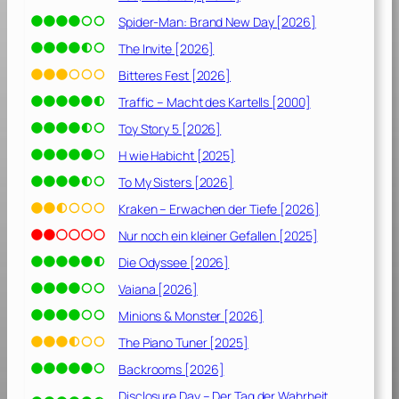
n
Spider-Man: Brand New Day [2026]
i
s
The Invite [2026]
d
Bitteres Fest [2026]
e
Traffic – Macht des Kartells [2000]
r
v
Toy Story 5 [2026]
e
H wie Habicht [2025]
r
To My Sisters [2026]
l
o
Kraken – Erwachen der Tiefe [2026]
r
Nur noch ein kleiner Gefallen [2025]
e
Die Odyssee [2026]
n
e
Vaiana [2026]
n
Minions & Monster [2026]
S
t
The Piano Tuner [2025]
a
Backrooms [2026]
d
Disclosure Day – Der Tag der Wahrheit