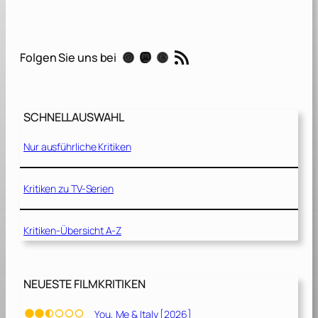
e
L
o
RSS-Feed
Instagram
Mastodon
Threads
Folgen Sie uns bei
s
t
C
i
SCHNELLAUSWAHL
t
y
Nur ausführliche Kritiken
–
D
Kritiken zu TV-Serien
a
s
Kritiken-Übersicht A-Z
G
e
h
e
NEUESTE FILMKRITIKEN
i
m
You, Me & Italy [2026]