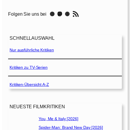
T
o
RSS-Feed
Instagram
Mastodon
Threads
Folgen Sie uns bei
m
o
r
r
SCHNELLAUSWAHL
o
w
Nur ausführliche Kritiken
W
a
r
Kritiken zu TV-Serien
[
2
Kritiken-Übersicht A-Z
0
2
1
]
NEUESTE FILMKRITIKEN
You, Me & Italy [2026]
Spider-Man: Brand New Day [2026]