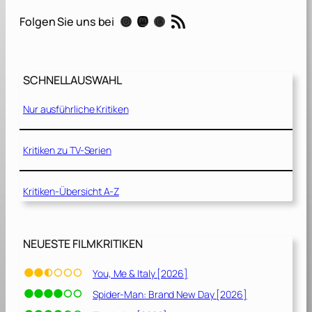
h
RSS-Feed
Instagram
Mastodon
Threads
Folgen Sie uns bei
o
t
o
g
SCHNELLAUSWAHL
r
a
Nur ausführliche Kritiken
p
h
[
Kritiken zu TV-Serien
2
0
Kritiken-Übersicht A-Z
2
0
]
NEUESTE FILMKRITIKEN
You, Me & Italy [2026]
Spider-Man: Brand New Day [2026]