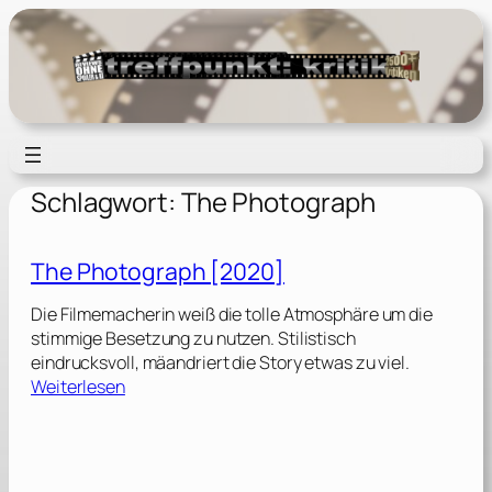
Zum
Inhalt
springen
Schlagwort:
The Photograph
The Photograph [2020]
Die Filmemacherin weiß die tolle Atmosphäre um die
stimmige Besetzung zu nutzen. Stilistisch
eindrucksvoll, mäandriert die Story etwas zu viel.
:
Weiterlesen
T
h
e
P